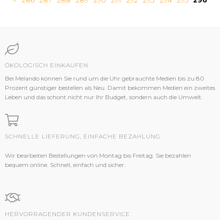
<
286
287
288
289
290
291
292
293
294
295
296
ÖKOLOGISCH EINKAUFEN
Bei Melando können Sie rund um die Uhr gebrauchte Medien bis zu 80
Prozent günstiger bestellen als Neu. Damit bekommen Medien ein zweites
Leben und das schont nicht nur Ihr Budget, sondern auch die Umwelt.
SCHNELLE LIEFERUNG, EINFACHE BEZAHLUNG
Wir bearbeiten Bestellungen von Montag bis Freitag. Sie bezahlen
bequem online. Schnell, einfach und sicher.
HERVORRAGENDER KUNDENSERVICE