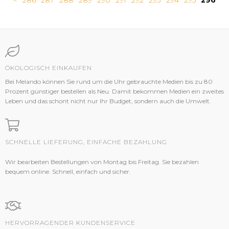
<
286
287
288
289
290
291
292
293
294
295
296
ÖKOLOGISCH EINKAUFEN
Bei Melando können Sie rund um die Uhr gebrauchte Medien bis zu 80
Prozent günstiger bestellen als Neu. Damit bekommen Medien ein zweites
Leben und das schont nicht nur Ihr Budget, sondern auch die Umwelt.
SCHNELLE LIEFERUNG, EINFACHE BEZAHLUNG
Wir bearbeiten Bestellungen von Montag bis Freitag. Sie bezahlen
bequem online. Schnell, einfach und sicher.
HERVORRAGENDER KUNDENSERVICE