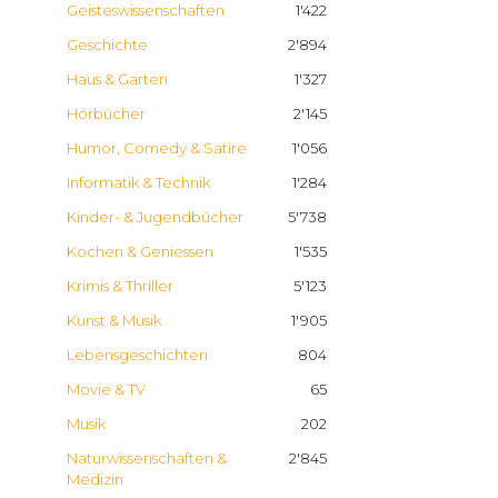
Geisteswissenschaften
1'422
Geschichte
2'894
Haus & Garten
1'327
Hörbücher
2'145
Humor, Comedy & Satire
1'056
Informatik & Technik
1'284
Kinder- & Jugendbücher
5'738
Kochen & Geniessen
1'535
Krimis & Thriller
5'123
Kunst & Musik
1'905
Lebensgeschichten
804
Movie & TV
65
Musik
202
Naturwissenschaften &
2'845
Medizin