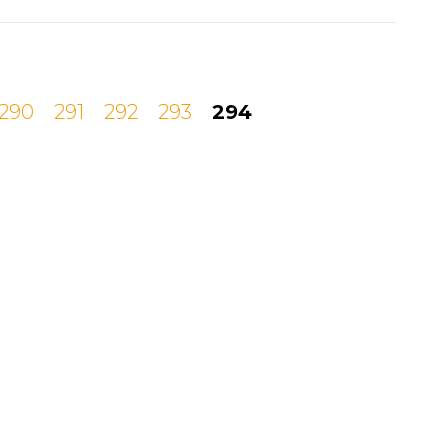
290
291
292
293
294