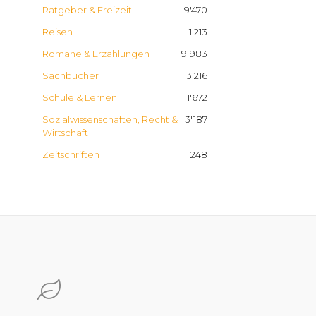
Ratgeber & Freizeit
9'470
Reisen
1'213
Romane & Erzählungen
9'983
Sachbücher
3'216
Schule & Lernen
1'672
Sozialwissenschaften, Recht &
3'187
Wirtschaft
Zeitschriften
248