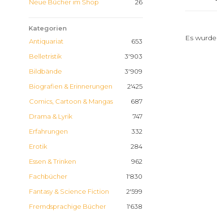
Neue Bücher im Shop
26
Kategorien
Es wurde
Antiquariat
653
Belletristik
3'903
Bildbände
3'909
Biografien & Erinnerungen
2'425
Comics, Cartoon & Mangas
687
Drama & Lyrik
747
Erfahrungen
332
Erotik
284
Essen & Trinken
962
Fachbücher
1'830
Fantasy & Science Fiction
2'599
Fremdsprachige Bücher
1'638