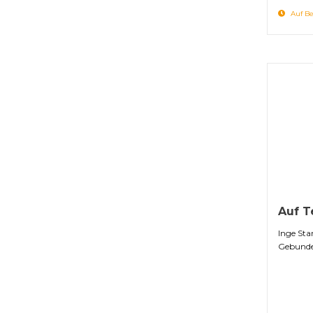
Auf Be
Auf T
Inge Star
Gebunde