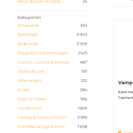
Neue Bücher im Shop
24
Kategorien
Antiquariat
653
Belletristik
3'903
Bildbände
3'909
Biografien & Erinnerungen
2'425
Comics, Cartoon & Mangas
687
Drama & Lyrik
747
Erfahrungen
332
Vampi
Erotik
284
Katie Ma
Taschen
Essen & Trinken
962
Fachbücher
1'829
Fantasy & Science Fiction
2'599
Fremdsprachige Bücher
1'638
Auf Be