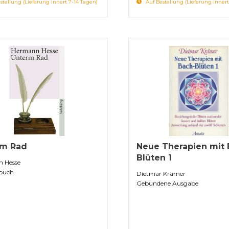
stellung (Lieferung innert 7-14 Tagen)
Auf Bestellung (Lieferung innert
rm Rad
Neue Therapien mit 
Blüten 1
 Hesse
buch
Dietmar Krämer
Gebundene Ausgabe