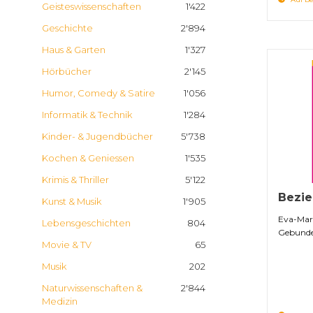
Geisteswissenschaften
1'422
Geschichte
2'894
Haus & Garten
1'327
Hörbücher
2'145
Humor, Comedy & Satire
1'056
Informatik & Technik
1'284
Kinder- & Jugendbücher
5'738
Kochen & Geniessen
1'535
Krimis & Thriller
5'122
Bezi
Kunst & Musik
1'905
Eva-Mar
Lebensgeschichten
804
Gebunde
Movie & TV
65
Musik
202
Naturwissenschaften &
2'844
Medizin