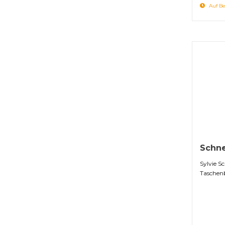
Auf Be
Schne
Sylvie S
Taschen