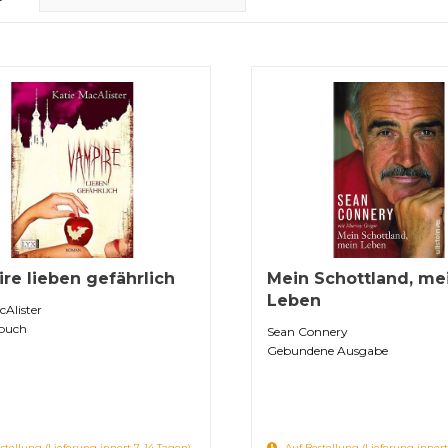
re lieben gefährlich
Mein Schottland, me
Leben
cAlister
buch
Sean Connery
Gebundene Ausgabe
stellung (Lieferung innert 7-14 Tagen)
Auf Bestellung (Lieferung innert