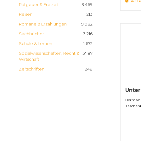
Auf Be
Ratgeber & Freizeit
9'469
Reisen
1'213
Romane & Erzählungen
9'982
Sachbücher
3'216
Schule & Lernen
1'672
Sozialwissenschaften, Recht &
3'187
Wirtschaft
Zeitschriften
248
Unte
Hermann
Taschen