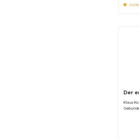
Auf Be
Der e
Klaus K
Gebunde