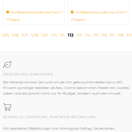
Auf Bestellung (Lieferung innert 7-
Auf Bestellung (Lieferung innert 7-
14 Tagen)
14 Tagen)
105
106
107
108
109
110
111
112
113
114
115
116
117
118
119
ÖKOLOGISCH EINKAUFEN
Bei Melando können Sie rund um die Uhr gebrauchte Medien bis zu 80
Prozent günstiger bestellen als Neu. Damit bekommen Medien ein zweites
Leben und das schont nicht nur Ihr Budget, sondern auch die Umwelt.
SCHNELLE LIEFERUNG, EINFACHE BEZAHLUNG
Wir bearbeiten Bestellungen von Montag bis Freitag. Sie bezahlen