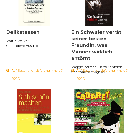
Delikatessen
Ein Schwuler verrät
seiner besten
Martin Walker
Freundin, was
Gebundene Ausgabe
Männer wirklich
antörnt
Maggie Berman, Hans Kantereit
Auf Bestellung (Lieferung innert 7-
Auf Bestellung (Lieferung innert 7-
Gebundene Ausgabe
14 Tagen)
14 Tagen)