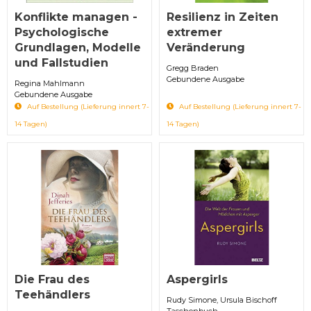
Konflikte managen -
Resilienz in Zeiten
Psychologische
extremer
Grundlagen, Modelle
Veränderung
und Fallstudien
Gregg Braden
Gebundene Ausgabe
Regina Mahlmann
Gebundene Ausgabe
Auf Bestellung (Lieferung innert 7-
Auf Bestellung (Lieferung innert 7-
14 Tagen)
14 Tagen)
Die Frau des
Aspergirls
Teehändlers
Rudy Simone, Ursula Bischoff
Taschenbuch