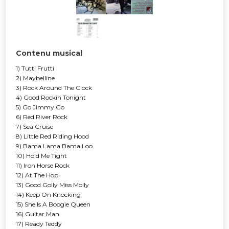
Contenu musical
1) Tutti Frutti
2) Maybelline
3) Rock Around The Clock
4) Good Rockin Tonight
5) Go Jimmy Go
6) Red River Rock
7) Sea Cruise
8) Little Red Riding Hood
9) Bama Lama Bama Loo
10) Hold Me Tight
11) Iron Horse Rock
12) At The Hop
13) Good Golly Miss Molly
14) Keep On Knocking
15) She Is A Boogie Queen
16) Guitar Man
17) Ready Teddy