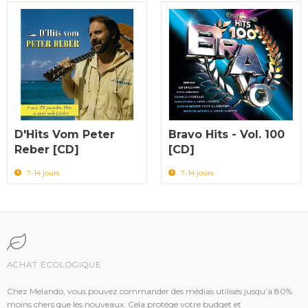
D'Hits Vom Peter
Bravo Hits - Vol. 100
Reber [CD]
[CD]
7-14 jours
7-14 jours
ACHAT ÉCOLOGIQUE
Chez Melando, vous pouvez commander des médias utilisés jusqu’à 80%
moins chers que les nouveaux. Cela protège votre budget et