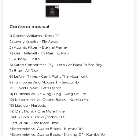
Contenu musical
1) Robbie Williams - Rock DJ
2) Lenny Kravitz - Fly Away
3) Atomic Kitten - Eternal Flame
4) Geri Halliwell - It's Raining Men
5) R. Kelly - Fiesta
6) Sarah Connor feat. TQ - Let's Get Back To Bed Boy
7) Blue - All Rise
8) LeAnn Rimes - Can't Fight The Moonlight
9) Tom Jones And Mousse T. - Sexbomb
10) David Bowie - Let's Dance
11) H-Blockx vs. Dr. Ring Ding - Ring Of Fire
12) Mittermeier vs. Guano Babes - Kumba Yo!
13) Liquido - Narcotic
14) Daft Punk - One More Time
Inkl. 3 Bonus Tracks / Video-CD:
Daft Punk - One More Time
Mittermeier vs. Guano Babes - Kumba Yo!
Mittermeier vs. Guano Babes - Making Of - Kumba Yo!