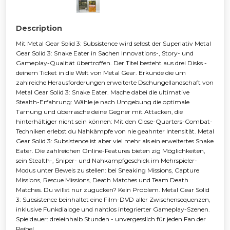
Description
Mit Metal Gear Solid 3: Subsistence wird selbst der Superlativ Metal
Gear Solid 3: Snake Eater in Sachen Innovations-, Story- und
Gameplay-Qualität übertroffen. Der Titel besteht aus drei Disks -
deinem Ticket in die Welt von Metal Gear. Erkunde die um
zahlreiche Herausforderungen erweiterte Dschungellandschaft von
Metal Gear Solid 3: Snake Eater. Mache dabei die ultimative
Stealth-Erfahrung: Wähle je nach Umgebung die optimale
Tarnung und überrasche deine Gegner mit Attacken, die
hinterhältiger nicht sein können: Mit den Close-Quarters-Combat-
Techniken erlebst du Nahkämpfe von nie geahnter Intensität. Metal
Gear Solid 3: Subsistence ist aber viel mehr als ein erweitertes Snake
Eater. Die zahlreichen Online-Features bieten zig Möglichkeiten,
sein Stealth-, Sniper- und Nahkampfgeschick im Mehrspieler-
Modus unter Beweis zu stellen: bei Sneaking Missions, Capture
Missions, Rescue Missions, Death Matches und Team Death
Matches. Du willst nur zugucken? Kein Problem. Metal Gear Solid
3: Subsistence beinhaltet eine Film-DVD aller Zwischensequenzen,
inklusive Funkdialoge und nahtlos integrierter Gameplay-Szenen.
Spieldauer: dreieinhalb Stunden - unvergesslich für jeden Fan der
Reihe!