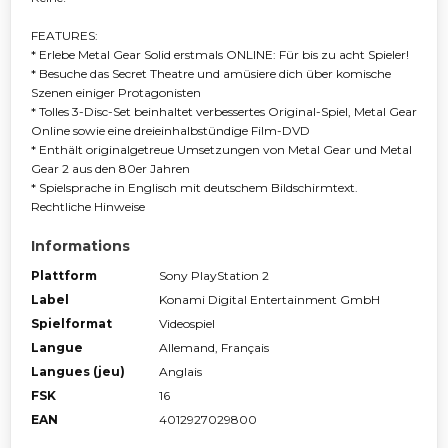
FEATURES:
* Erlebe Metal Gear Solid erstmals ONLINE: Für bis zu acht Spieler!
* Besuche das Secret Theatre und amüsiere dich über komische
Szenen einiger Protagonisten
* Tolles 3-Disc-Set beinhaltet verbessertes Original-Spiel, Metal Gear
Online sowie eine dreieinhalbstündige Film-DVD
* Enthält originalgetreue Umsetzungen von Metal Gear und Metal
Gear 2 aus den 80er Jahren
* Spielsprache in Englisch mit deutschem Bildschirmtext.
Rechtliche Hinweise
Informations
Plattform
Sony PlayStation 2
Label
Konami Digital Entertainment GmbH
Spielformat
Videospiel
Langue
Allemand, Français
Langues (jeu)
Anglais
FSK
16
EAN
4012927029800