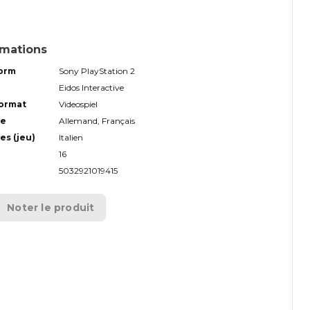
rmations
form
Sony PlayStation 2
Eidos Interactive
format
Videospiel
ue
Allemand, Français
es (jeu)
Italien
16
5032921019415
Noter le produit