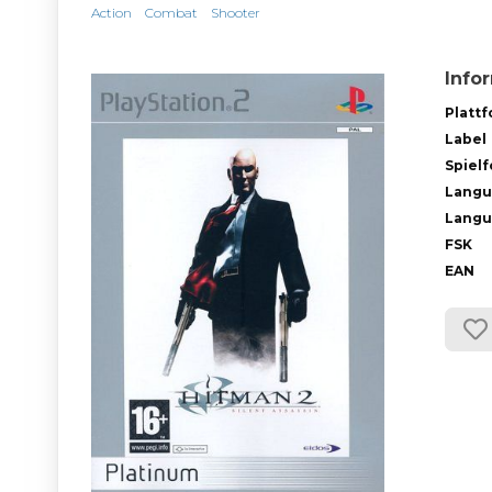
Action
Combat
Shooter
Info
Platt
Label
Spiel
Lang
Langu
FSK
EAN