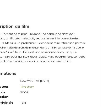
ription du film
-up vient de se produire dans une banque de New York.
n, un flic très maladroit, veut se lancer à la poursuite des
s. Mais il a un problème : il vient de se faire retirer son permis
uire. Il décide alors de monter dans un taxi sans savoir à quelle
use", il a à faire : Belle est une passionnée de course qui a
son taxi pour qu'il soit ultra rapide. Mais les criminelles sont des
s de rêve brésilliennes qui ne vont pas se laisser faire.
rmations
New York Taxi [DVD]
ateur
Tim Story
 de
2004
ction
originale
Taxi