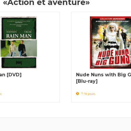
 «Action et aventure»
an [DVD]
Nude Nuns with Big 
[Blu-ray]
s
7-14 jours