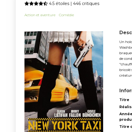
4.5 étoiles | 446 critiques
Action et aventure
Comédie
Desc
Un hold
Washbur
braqueur
de cond
"chauffe
bricolé 
créature
Info
Titre
Réalis
Année
produ
Titre 