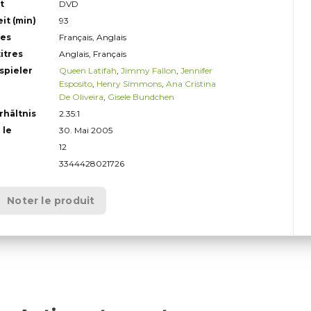
t
DVD
it (min)
93
es
Français, Anglais
itres
Anglais, Français
spieler
Queen Latifah
,
Jimmy Fallon
,
Jennifer
Esposito
,
Henry Simmons
,
Ana Cristina
De Oliveira
,
Gisele Bundchen
rhältnis
2.35:1
 le
30. Mai 2005
12
3344428021726
Noter le produit