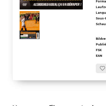
Forma
Laufze
Langu
Sous-t
Schau
Bildve
Publié
FSK
EAN