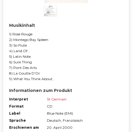
Musikinhalt
1) Rose Rouge
2) Montego Bay Spleen
3) So Flute
4) Land Of...
5) Latin Note
6) Sure Thing
7) Pont Des Arts
8) La Goutte D'Or
9) What You Think About...
Informationen zum Produkt
Interpret
St Germain
Format
CD
Label
Blue Note (EMI)
Sprache
Deutsch, Französisch
Erschienen am
20. April 2000