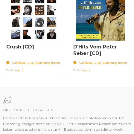
Crush [CD]
D'Hits Vom Peter
Reber [CD]
Auf Bestellung (Lieferung innert
Auf Bestellung (Lieferung innert
7-14 Tagen)
7-14 Tagen)
ÖKOLOGISCH EINKAUFEN
Bei Melando können Sie rund um die Uhr gebrauchte Medien bis zu 80
Prozent günstiger bestellen als Neu. Damit bekommen Medien ein zweites
Leben und das schont nicht nur Ihr Budget, sondern auch die Umwelt.