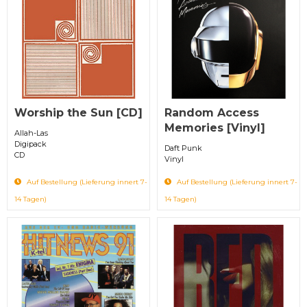
Worship the Sun [CD]
Random Access
Memories [Vinyl]
Allah-Las
Digipack
Daft Punk
CD
Vinyl
Auf Bestellung (Lieferung innert 7-
Auf Bestellung (Lieferung innert 7-
14 Tagen)
14 Tagen)