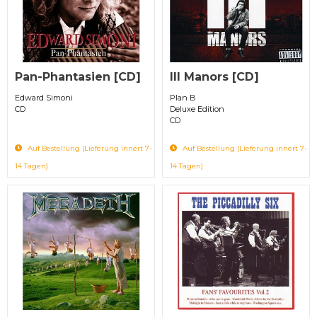
Pan-Phantasien [CD]
Ill Manors [CD]
Edward Simoni
Plan B
CD
Deluxe Edition
CD
Auf Bestellung (Lieferung innert 7-
Auf Bestellung (Lieferung innert 7-
14 Tagen)
14 Tagen)