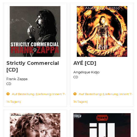
Strictly Commercial
AYÉ [CD]
[CD]
Angélique Kidjo
CD
Frank Zappa
CD
Auf Bestellung (Lieferung innert 7-
Auf Bestellung (Lieferung innert 7-
14 Tagen)
14 Tagen)