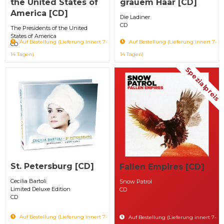
the United States of
grauem Haar [CD]
America [CD]
Die Ladiner
CD
The Presidents of the United
States of America
Auf Bestellung (Lieferung innert 7-
Auf Bestellung (Lieferung innert 7-
CD
14 Tagen)
14 Tagen)
Spezialpreis
St. Petersburg [CD]
Fallen Empires [CD]
Cecilia Bartoli ‎
Snow Patrol
Limited Deluxe Edition
CD
CD
Auf Bestellung (Lieferung innert 7-
Auf Bestellung (Lieferung innert 7-