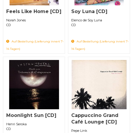
Feels Like Home [CD]
Soy Luna [CD]
Norah Jones
Elenco de Soy Luna
CD
CD
Auf Bestellung (Lieferung innert 7-
Auf Bestellung (Lieferung innert 7-
14 Tagen)
14 Tagen)
Moonlight Sun [CD]
Cappuccino Grand
Café Lounge [CD]
Henri Seroka
CD
Pepe Link