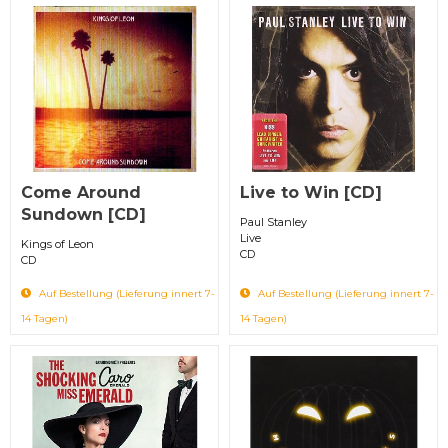
Come Around
Live to Win [CD]
Sundown [CD]
Paul Stanley
Live
Kings of Leon
CD
CD
Auf Bestellung (Lieferung innert 7-
Auf Bestellung (Lieferung innert 7-
14 Tagen)
14 Tagen)