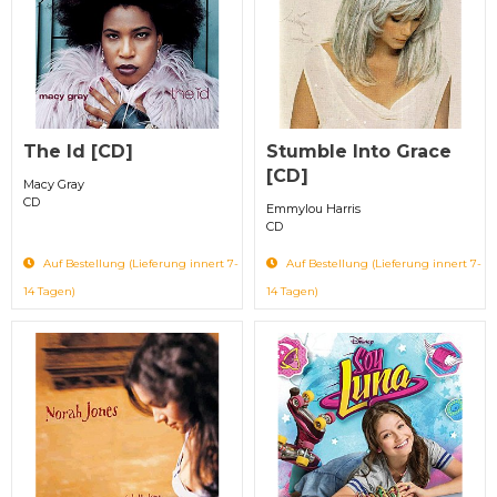
The Id [CD]
Stumble Into Grace
[CD]
Macy Gray
CD
Emmylou Harris
CD
Auf Bestellung (Lieferung innert 7-
Auf Bestellung (Lieferung innert 7-
14 Tagen)
14 Tagen)