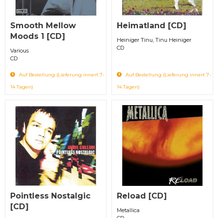
Smooth Mellow
Heimatland [CD]
Moods 1 [CD]
Heiniger Tinu, Tinu Heiniger
CD
Various
CD
Auf Bestellung (Lieferung innert 7-
Auf Bestellung (Lieferung innert 7-
14 Tagen)
14 Tagen)
Pointless Nostalgic
Reload [CD]
[CD]
Metallica
CD