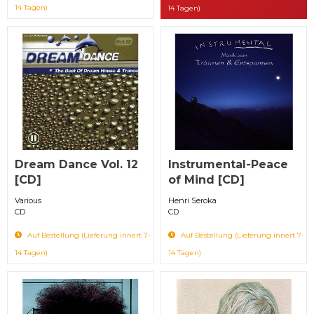
14 Tagen)
14 Tagen)
Dream Dance Vol. 12
Instrumental-Peace
[CD]
of Mind [CD]
Various
Henri Seroka
CD
CD
Auf Bestellung (Lieferung innert 7-
Auf Bestellung (Lieferung innert 7-
14 Tagen)
14 Tagen)