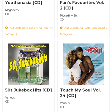
Youthanasia [CD]
Fan's Favourites Vol.
2 [CD]
Megadeth
CD
Piccadilly Six
CD
Auf Bestellung (Lieferung innert 7-
Auf Bestellung (Lieferung innert 7-
14 Tagen)
14 Tagen)
50s Jukebox Hits [CD]
Touch My Soul Vol.
24 [CD]
Various
CD
Various
CD