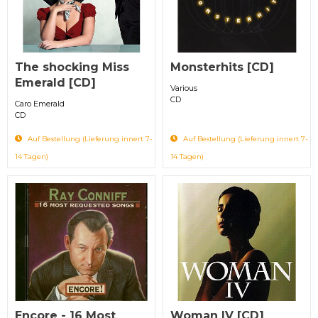
The shocking Miss
Monsterhits [CD]
Emerald [CD]
Various
CD
Caro Emerald
CD
Auf Bestellung (Lieferung innert 7-
Auf Bestellung (Lieferung innert 7-
14 Tagen)
14 Tagen)
Encore - 16 Most
Woman IV [CD]