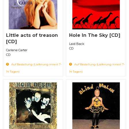
Little acts of treason
Hole In The Sky [CD]
[CD]
Laid Back
CD
Carlene Carter
CD
Auf Bestellung (Lieferung innert 7-
Auf Bestellung (Lieferung innert 7-
14 Tagen)
14 Tagen)