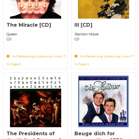
The Miracle [CD]
III [CD]
Queen
Stanton Moore
CD
CD
Auf Bestellung (Lieferung innert 7-
Auf Bestellung (Lieferung innert 7-
14 Tagen)
14 Tagen)
The Presidents of
Beuge dich for