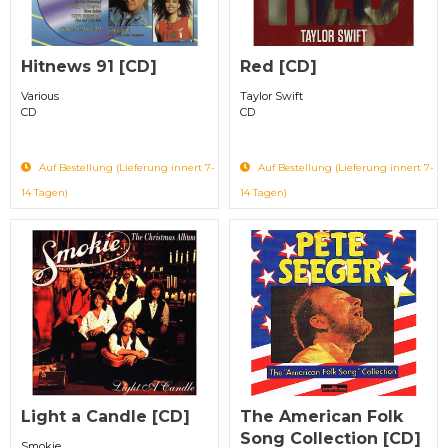
Hitnews 91 [CD]
Red [CD]
Various
Taylor Swift
CD
CD
Auf Bestellung (Lieferung innert 7-
Auf Bestellung (Lieferung innert 7-
14 Tagen)
14 Tagen)
Light a Candle [CD]
The American Folk
Song Collection [CD]
Smokie