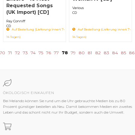
Requested Songs
Various
(UK Import) [CD]
CD
Ray Conniff
CD
Auf Bestellung (Lieferung innert 7-
Auf Bestellung (Lieferung innert 7-
14 Tagen)
14 Tagen)
70
71
72
73
74
75
76
77
78
79
80
81
82
83
84
85
86
ÖKOLOGISCH EINKAUFEN
Bei Melando können Sie rund um die Uhr gebrauchte Medien bis zu 80
Prozent günstiger bestellen als Neu. Damit bekommen Medien ein zweites
Leben und das schont nicht nur Ihr Budget, sondern auch die Umwelt.