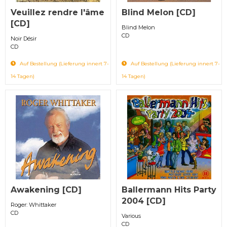
Veuillez rendre l'âme
Blind Melon [CD]
[CD]
Blind Melon
CD
Noir Désir
CD
Auf Bestellung (Lieferung innert 7-
Auf Bestellung (Lieferung innert 7-
14 Tagen)
14 Tagen)
Awakening [CD]
Ballermann Hits Party
2004 [CD]
Roger: Whittaker
CD
Various
CD