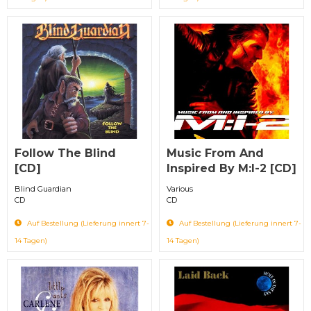
Follow The Blind
Music From And
[CD]
Inspired By M:I-2 [CD]
Blind Guardian
Various
CD
CD
Auf Bestellung (Lieferung innert 7-
Auf Bestellung (Lieferung innert 7-
14 Tagen)
14 Tagen)