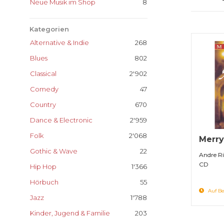
Neue Musik im Shop
8
Kategorien
Alternative & Indie
268
Blues
802
Classical
2'902
Comedy
47
Country
670
Dance & Electronic
2'959
Folk
2'068
Merry
Gothic & Wave
22
Andre R
CD
Hip Hop
1'366
Hörbuch
55
Auf Be
Jazz
1'788
Kinder, Jugend & Familie
203