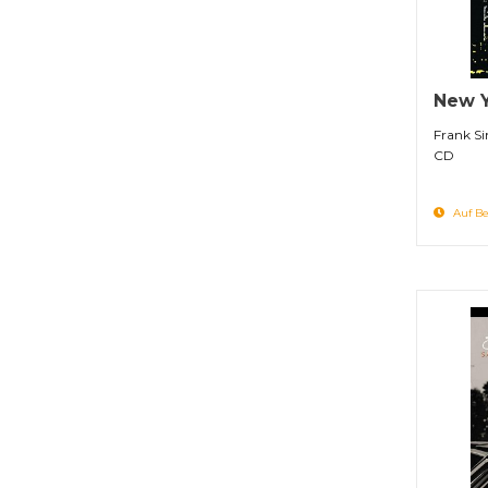
New Y
Frank Si
CD
Auf Be