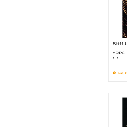
Stiff
AC/DC
CD
Auf Be