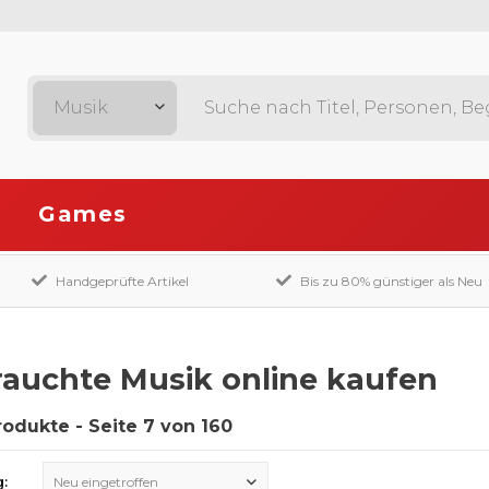
Musik
Games
Handgeprüfte Artikel
Bis zu 80% günstiger als Neu
auchte Musik online kaufen
rodukte - Seite 7 von 160
g:
Neu eingetroffen