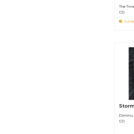
The Time
CD
Auf Be
Storm
Dimmu 
CD