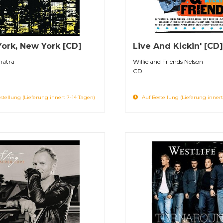
ork, New York [CD]
Live And Kickin' [CD]
natra
Willie and Friends Nelson
CD
stellung (Lieferung innert 7-14 Tagen)
Auf Bestellung (Lieferung innert