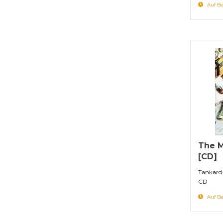
Auf Be
The M
[CD]
Tankard
CD
Auf Be