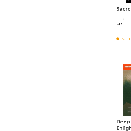
Sacre
Sting
CD
Auf Be
Deep T
Enlig