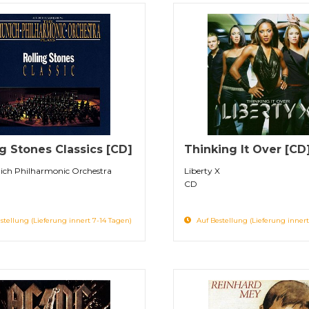
ng Stones Classics [CD]
Thinking It Over [CD
ich Philharmonic Orchestra
Liberty X
CD
stellung (Lieferung innert 7-14 Tagen)
Auf Bestellung (Lieferung innert