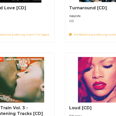
d Love [CD]
Turnaround [CD]
Westlife
CD
stellung (Lieferung innert 7-14 Tagen)
Auf Bestellung (Lieferung innert
rain Vol. 3 -
Loud [CD]
htening Tracks [CD]
Rihanna