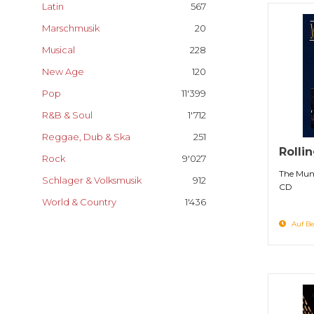
Latin
567
Marschmusik
20
Musical
228
New Age
120
Pop
11'399
R&B & Soul
1'712
Reggae, Dub & Ska
251
Rolli
Rock
9'027
The Mun
Schlager & Volksmusik
912
CD
World & Country
1'436
Auf Be