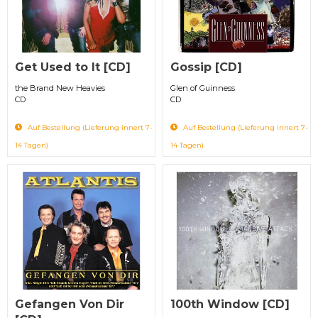
Get Used to It [CD]
Gossip [CD]
the Brand New Heavies
Glen of Guinness
CD
CD
Auf Bestellung (Lieferung innert 7-
Auf Bestellung (Lieferung innert 7-
14 Tagen)
14 Tagen)
Gefangen Von Dir
100th Window [CD]