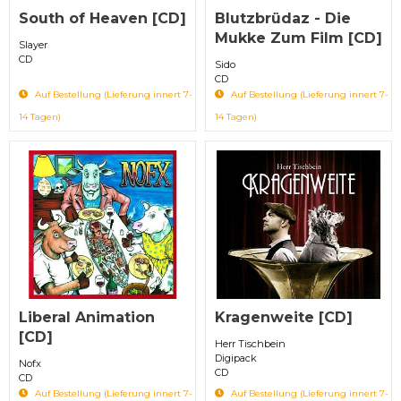
South of Heaven [CD]
Blutzbrüdaz - Die
Mukke Zum Film [CD]
Slayer
CD
Sido
CD
Auf Bestellung (Lieferung innert 7-
Auf Bestellung (Lieferung innert 7-
14 Tagen)
14 Tagen)
Liberal Animation
Kragenweite [CD]
[CD]
Herr Tischbein
Digipack
Nofx
CD
CD
Auf Bestellung (Lieferung innert 7-
Auf Bestellung (Lieferung innert 7-