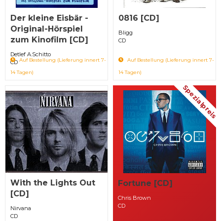
Der kleine Eisbär -
0816 [CD]
Original-Hörspiel
Bligg
zum Kinofilm [CD]
CD
Detlef A.Schitto
Auf Bestellung (Lieferung innert 7-
Auf Bestellung (Lieferung innert 7-
CD
14 Tagen)
14 Tagen)
Spezialpreis
With the Lights Out
Fortune [CD]
[CD]
Chris Brown
CD
Nirvana
CD