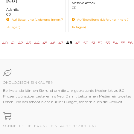
[CD]
Massive Attack
CD
Atlantis
CD
Auf Bestellung (Lieferung innert 7-
Auf Bestellung (Lieferung innert 7-
14 Tagen)
14 Tagen)
40
41
42
43
44
45
46
47
48
49
50
51
52
53
54
55
56
ÖKOLOGISCH EINKAUFEN
Bei Melando können Sie rund um die Uhr gebrauchte Medien bis zu 80
Prozent günstiger bestellen als Neu. Damit bekommen Medien ein zweites
Leben und das schont nicht nur Ihr Budget, sondern auch die Umwelt.
SCHNELLE LIEFERUNG, EINFACHE BEZAHLUNG