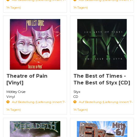
14 Tagen)
14 Tagen)
Theatre of Pain
The Best of Times -
[Vinyl]
The Best of Styx [CD]
Mötley Crüe
Styx
Vinyl
CD
Auf Bestellung (Lieferung innert 7-
Auf Bestellung (Lieferung innert 7-
14 Tagen)
14 Tagen)