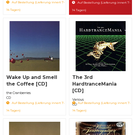
Auf Bestellung (Lieferung innert 7-
Auf Bestellung (Lieferung innert 7-
14 Tagen)
14 Tagen)
Wake Up and Smell
The 3rd
the Coffee [CD]
HardtranceMania
[CD]
the Cranberries
CD
Various
Auf Bestellung (Lieferung innert 7-
Auf Bestellung (Lieferung innert 7-
CD
14 Tagen)
14 Tagen)