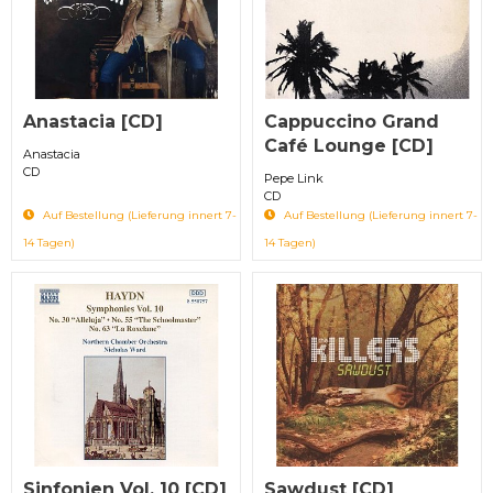
Anastacia [CD]
Cappuccino Grand
Café Lounge [CD]
Anastacia
CD
Pepe Link
CD
Auf Bestellung (Lieferung innert 7-
Auf Bestellung (Lieferung innert 7-
14 Tagen)
14 Tagen)
Sinfonien Vol. 10 [CD]
Sawdust [CD]