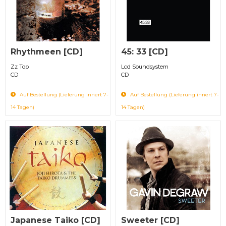
Rhythmeen [CD]
45: 33 [CD]
Zz Top
Lcd Soundsystem
CD
CD
Auf Bestellung (Lieferung innert 7-
Auf Bestellung (Lieferung innert 7-
14 Tagen)
14 Tagen)
Japanese Taiko [CD]
Sweeter [CD]