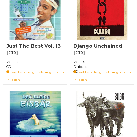
Just The Best Vol. 13
Django Unchained
[CD]
[CD]
Various
Various
CD
Digipack
CD
Auf Bestellung (Lieferung innert 7-
Auf Bestellung (Lieferung innert 7-
14 Tagen)
14 Tagen)