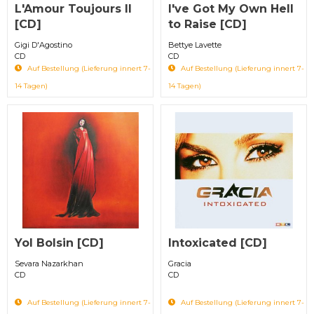
L'Amour Toujours II
I've Got My Own Hell
[CD]
to Raise [CD]
Gigi D'Agostino
Bettye Lavette
CD
CD
Auf Bestellung (Lieferung innert 7-
Auf Bestellung (Lieferung innert 7-
14 Tagen)
14 Tagen)
Yol Bolsin [CD]
Intoxicated [CD]
Sevara Nazarkhan
Gracia
CD
CD
Auf Bestellung (Lieferung innert 7-
Auf Bestellung (Lieferung innert 7-