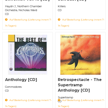
Haydn J., Northern Chamber
Killers
Orchestra, Nicholas Ward
CD
CD
Auf Bestellung (Lieferung innert 7-
Auf Bestellung (Lieferung innert 7-
14 Tagen)
14 Tagen)
Anthology [CD]
Retrospectacle - The
Supertramp
Commodores
Anthology [CD]
CD
Supertramp
Auf Bestellung (Lieferung innert 7-
Auf Bestellung (Lieferung innert 7-
CD
14 Tagen)
14 Tagen)