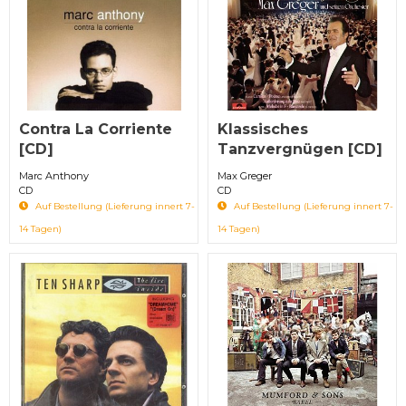
Contra La Corriente
Klassisches
[CD]
Tanzvergnügen [CD]
Marc Anthony
Max Greger
CD
CD
Auf Bestellung (Lieferung innert 7-
Auf Bestellung (Lieferung innert 7-
14 Tagen)
14 Tagen)