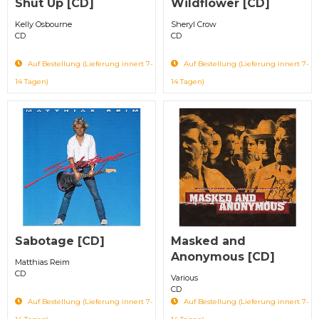
Shut Up [CD]
Wildflower [CD]
Kelly Osbourne
Sheryl Crow
CD
CD
Auf Bestellung (Lieferung innert 7-
Auf Bestellung (Lieferung innert 7-
14 Tagen)
14 Tagen)
Sabotage [CD]
Masked and
Anonymous [CD]
Matthias Reim
CD
Various
CD
Auf Bestellung (Lieferung innert 7-
Auf Bestellung (Lieferung innert 7-