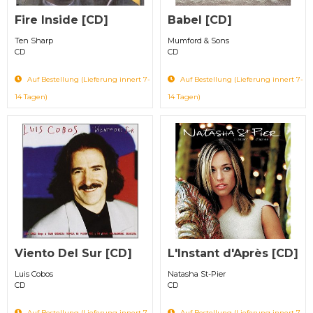
Fire Inside [CD]
Babel [CD]
Ten Sharp
Mumford & Sons
CD
CD
Auf Bestellung (Lieferung innert 7-
Auf Bestellung (Lieferung innert 7-
14 Tagen)
14 Tagen)
Viento Del Sur [CD]
L'Instant d'Après [CD]
Luis Cobos
Natasha St-Pier
CD
CD
Auf Bestellung (Lieferung innert 7-
Auf Bestellung (Lieferung innert 7-