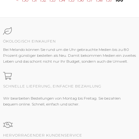
<
150
151
152
153
154
155
156
157
158
159
160
ÖKOLOGISCH EINKAUFEN
Bei Melando können Sie rund um die Uhr gebrauchte Medien bis zu 80
Prozent günstiger bestellen als Neu. Damit bekommen Medien ein zweites
Leben und das schont nicht nur Ihr Budget, sondern auch die Umwelt.
SCHNELLE LIEFERUNG, EINFACHE BEZAHLUNG
Wir bearbeiten Bestellungen von Montag bis Freitag. Sie bezahlen
bequem online. Schnell, einfach und sicher.
HERVORRAGENDER KUNDENSERVICE