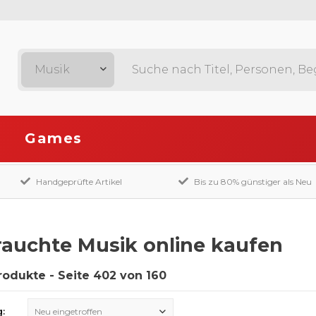
Musik
Games
Handgeprüfte Artikel
Bis zu 80% günstiger als Neu
auchte Musik online kaufen
rodukte - Seite 402 von 160
g:
Neu eingetroffen