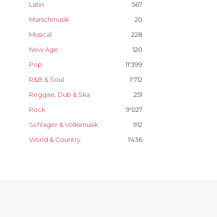
Latin
567
Marschmusik
20
Musical
228
New Age
120
Pop
11'399
R&B & Soul
1'712
Reggae, Dub & Ska
251
Rock
9'027
Schlager & Volksmusik
912
World & Country
1'436