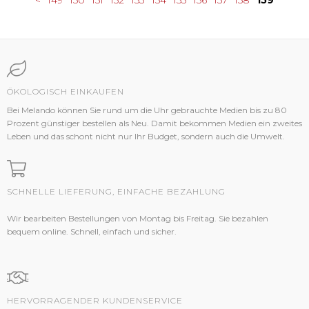
<
149
150
151
152
153
154
155
156
157
158
159
ÖKOLOGISCH EINKAUFEN
Bei Melando können Sie rund um die Uhr gebrauchte Medien bis zu 80
Prozent günstiger bestellen als Neu. Damit bekommen Medien ein zweites
Leben und das schont nicht nur Ihr Budget, sondern auch die Umwelt.
SCHNELLE LIEFERUNG, EINFACHE BEZAHLUNG
Wir bearbeiten Bestellungen von Montag bis Freitag. Sie bezahlen
bequem online. Schnell, einfach und sicher.
HERVORRAGENDER KUNDENSERVICE