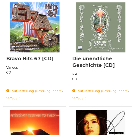
Bravo Hits 67 [CD]
Die unendliche
Geschichte [CD]
Various
CD
k.A.
CD
Auf Bestellung (Lieferung innert 7-
Auf Bestellung (Lieferung innert 7-
14 Tagen)
14 Tagen)