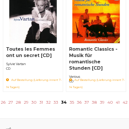
Toutes les Femmes
Romantic Classics -
ont un secret [CD]
Musik für
romantische
Sylvie Vartan
Stunden [CD]
CD
Various
Auf Bestellung (Lieferung innert 7-
Auf Bestellung (Lieferung innert 7-
CD
14 Tagen)
14 Tagen)
26
27
28
29
30
31
32
33
34
35
36
37
38
39
40
41
42