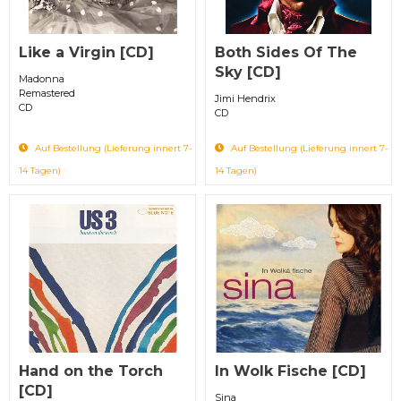
Like a Virgin [CD]
Both Sides Of The
Sky [CD]
Madonna
Remastered
Jimi Hendrix
CD
CD
Auf Bestellung (Lieferung innert 7-
Auf Bestellung (Lieferung innert 7-
14 Tagen)
14 Tagen)
Hand on the Torch
In Wolk Fische [CD]
[CD]
Sina