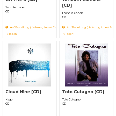
[CD]
Jennifer Lopez
CD
Leonard Cohen
CD
Auf Bestellung (Lieferung innert 7-
Auf Bestellung (Lieferung innert 7-
14 Tagen)
14 Tagen)
Cloud Nine [CD]
Toto Cutugno [CD]
Kygo
Toto Cutugno
CD
CD