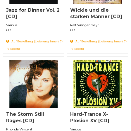
Jazz for Dinner Vol. 2
Wickie und die
[CD]
starken Männer [CD]
Various
Ralf Wengenmayr ‎
CD
CD
Auf Bestellung (Lieferung innert 7-
Auf Bestellung (Lieferung innert 7-
14 Tagen)
14 Tagen)
The Storm Still
Hard-Trance X-
Rages [CD]
Plosion XV [CD]
Rhonda Vincent
Various