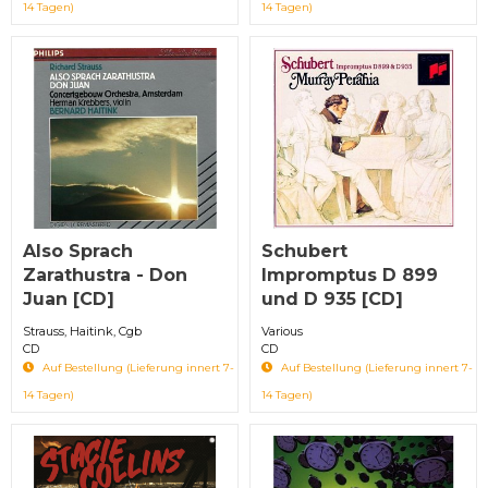
14 Tagen)
14 Tagen)
Also Sprach
Schubert
Zarathustra - Don
Impromptus D 899
Juan [CD]
und D 935 [CD]
Strauss, Haitink, Cgb
Various
CD
CD
Auf Bestellung (Lieferung innert 7-
Auf Bestellung (Lieferung innert 7-
14 Tagen)
14 Tagen)