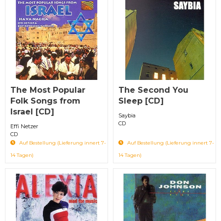
The Most Popular
The Second You
Folk Songs from
Sleep [CD]
Israel [CD]
Saybia
CD
Effi Netzer
CD
Auf Bestellung (Lieferung innert 7-
Auf Bestellung (Lieferung innert 7-
14 Tagen)
14 Tagen)