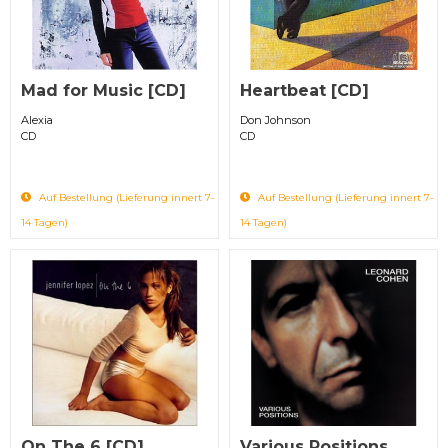
Mad for Music [CD]
Heartbeat [CD]
Alexia
Don Johnson
CD
CD
Auf Bestellung (Lieferung innert 7-
Auf Bestellung (Lieferung innert 7-
14 Tagen)
14 Tagen)
On The 6 [CD]
Various Positions