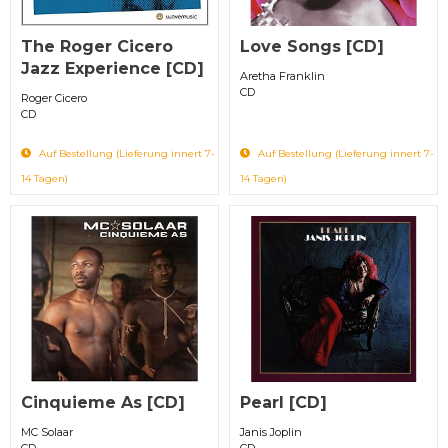
The Roger Cicero
Love Songs [CD]
Jazz Experience [CD]
Aretha Franklin
CD
Roger Cicero
CD
Auf Bestellung (Lieferung innert 7-
Auf Bestellung (Lieferung innert 7-
14 Tagen)
14 Tagen)
Cinquieme As [CD]
Pearl [CD]
MC Solaar
Janis Joplin
CD
CD