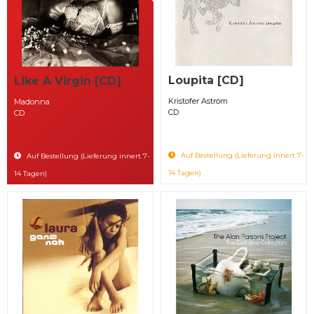
Loupita [CD]
Like A Virgin [CD]
Kristofer Aström
Madonna
CD
CD
Auf Bestellung (Lieferung innert 7-
Auf Bestellung (Lieferung innert 7-
14 Tagen)
14 Tagen)