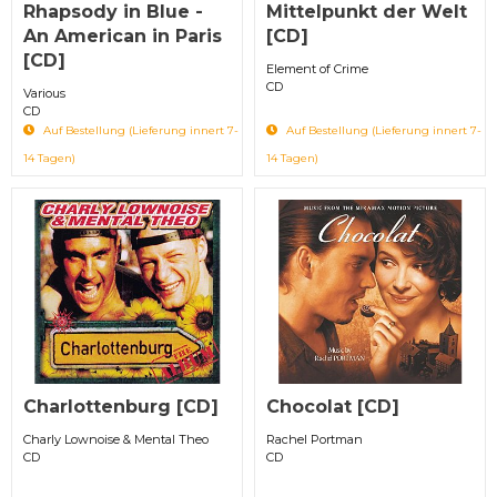
Rhapsody in Blue -
Mittelpunkt der Welt
An American in Paris
[CD]
[CD]
Element of Crime
CD
Various
CD
Auf Bestellung (Lieferung innert 7-
Auf Bestellung (Lieferung innert 7-
14 Tagen)
14 Tagen)
Charlottenburg [CD]
Chocolat [CD]
Charly Lownoise & Mental Theo
Rachel Portman
CD
CD