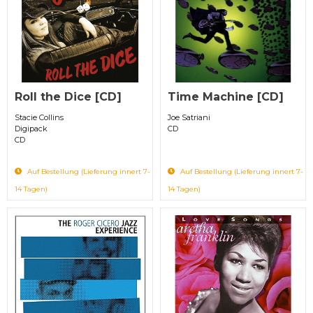
Roll the Dice [CD]
Time Machine [CD]
Stacie Collins
Joe Satriani
Digipack
CD
CD
Auf Bestellung (Lieferung innert 7-
Auf Bestellung (Lieferung innert 7-
14 Tagen)
14 Tagen)