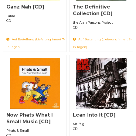
Ganz Nah [CD]
The Definitive
Collection [CD]
Laura
CD
the Alan Parsons Project
CD
Auf Bestellung (Lieferung innert 7-
Auf Bestellung (Lieferung innert 7-
14 Tagen)
14 Tagen)
Now Phats What I
Lean into it [CD]
Small Music [CD]
Mr. Big
CD
Phats & Small
CD