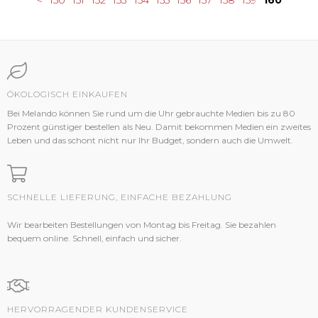
<
150
151
152
153
154
155
156
157
158
159
160
ÖKOLOGISCH EINKAUFEN
Bei Melando können Sie rund um die Uhr gebrauchte Medien bis zu 80
Prozent günstiger bestellen als Neu. Damit bekommen Medien ein zweites
Leben und das schont nicht nur Ihr Budget, sondern auch die Umwelt.
SCHNELLE LIEFERUNG, EINFACHE BEZAHLUNG
Wir bearbeiten Bestellungen von Montag bis Freitag. Sie bezahlen
bequem online. Schnell, einfach und sicher.
HERVORRAGENDER KUNDENSERVICE