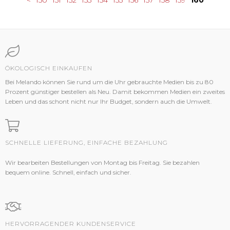
<
150
151
152
153
154
155
156
157
158
159
160
ÖKOLOGISCH EINKAUFEN
Bei Melando können Sie rund um die Uhr gebrauchte Medien bis zu 80
Prozent günstiger bestellen als Neu. Damit bekommen Medien ein zweites
Leben und das schont nicht nur Ihr Budget, sondern auch die Umwelt.
SCHNELLE LIEFERUNG, EINFACHE BEZAHLUNG
Wir bearbeiten Bestellungen von Montag bis Freitag. Sie bezahlen
bequem online. Schnell, einfach und sicher.
HERVORRAGENDER KUNDENSERVICE