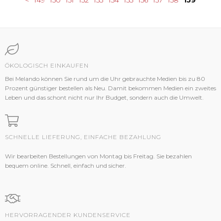
<
149
150
151
152
153
154
155
156
157
158
159
ÖKOLOGISCH EINKAUFEN
Bei Melando können Sie rund um die Uhr gebrauchte Medien bis zu 80
Prozent günstiger bestellen als Neu. Damit bekommen Medien ein zweites
Leben und das schont nicht nur Ihr Budget, sondern auch die Umwelt.
SCHNELLE LIEFERUNG, EINFACHE BEZAHLUNG
Wir bearbeiten Bestellungen von Montag bis Freitag. Sie bezahlen
bequem online. Schnell, einfach und sicher.
HERVORRAGENDER KUNDENSERVICE