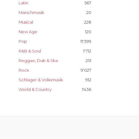
Latin
567
Marschmusik
20
Musical
228
New Age
120
Pop
11'399
R&B & Soul
1'712
Reggae, Dub & Ska
251
Rock
9'027
Schlager & Volksmusik
912
World & Country
1'436