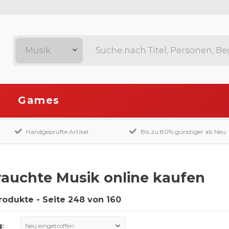
Musik
Games
Handgeprüfte Artikel
Bis zu 80% günstiger als Neu
auchte Musik online kaufen
rodukte - Seite 248 von 160
g:
Neu eingetroffen