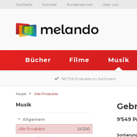
Startseite
Kontakt
Kundenservice
Über uns
Bücher
Filme
Musik
118'726 Produkte im Sortiment
Musik
Alle Produkte
Gebr
Musik
9'549 P
Allgemein
Alle Produkte
24'250
Sortierun