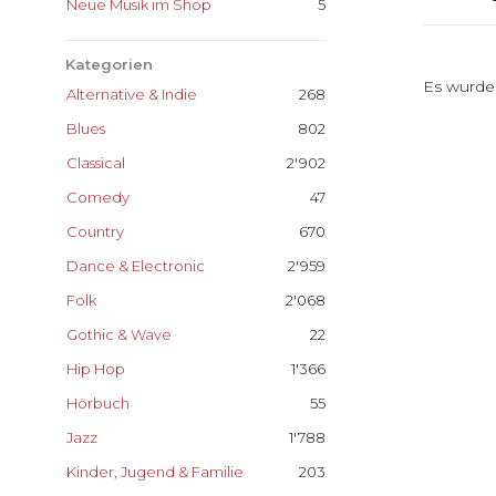
Neue Musik im Shop
5
Kategorien
Es wurde
Alternative & Indie
268
Blues
802
Classical
2'902
Comedy
47
Country
670
Dance & Electronic
2'959
Folk
2'068
Gothic & Wave
22
Hip Hop
1'366
Hörbuch
55
Jazz
1'788
Kinder, Jugend & Familie
203