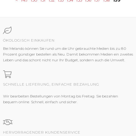
<
149
150
151
152
153
154
155
156
157
158
159
ÖKOLOGISCH EINKAUFEN
Bei Melando können Sie rund um die Uhr gebrauchte Medien bis zu 80
Prozent günstiger bestellen als Neu. Damit bekommen Medien ein zweites
Leben und das schont nicht nur Ihr Budget, sondern auch die Umwelt.
SCHNELLE LIEFERUNG, EINFACHE BEZAHLUNG
Wir bearbeiten Bestellungen von Montag bis Freitag. Sie bezahlen
bequem online. Schnell, einfach und sicher.
HERVORRAGENDER KUNDENSERVICE