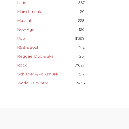
Latin
567
Marschmusik
20
Musical
228
New Age
120
Pop
11'399
R&B & Soul
1'712
Reggae, Dub & Ska
251
Rock
9'027
Schlager & Volksmusik
912
World & Country
1'436