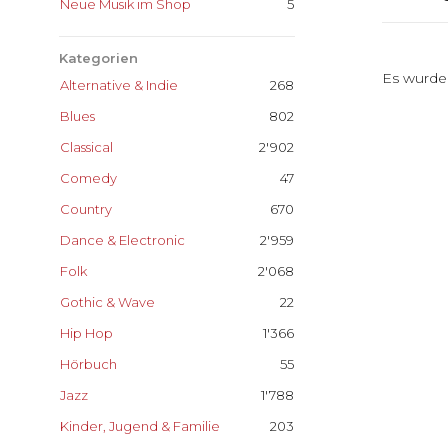
Neue Musik im Shop
5
Kategorien
Es wurde
Alternative & Indie
268
Blues
802
Classical
2'902
Comedy
47
Country
670
Dance & Electronic
2'959
Folk
2'068
Gothic & Wave
22
Hip Hop
1'366
Hörbuch
55
Jazz
1'788
Kinder, Jugend & Familie
203