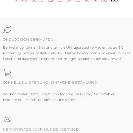
<
149
150
151
152
153
154
155
156
157
158
159
ÖKOLOGISCH EINKAUFEN
Bei Melando können Sie rund um die Uhr gebrauchte Medien bis zu 80
Prozent günstiger bestellen als Neu. Damit bekommen Medien ein zweites
Leben und das schont nicht nur Ihr Budget, sondern auch die Umwelt.
SCHNELLE LIEFERUNG, EINFACHE BEZAHLUNG
Wir bearbeiten Bestellungen von Montag bis Freitag. Sie bezahlen
bequem online. Schnell, einfach und sicher.
HERVORRAGENDER KUNDENSERVICE