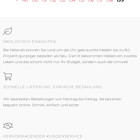
<
149
150
151
152
153
154
155
156
157
158
159
ÖKOLOGISCH EINKAUFEN
Bei Melando können Sie rund um die Uhr gebrauchte Medien bis zu 80
Prozent günstiger bestellen als Neu. Damit bekommen Medien ein zweites
Leben und das schont nicht nur Ihr Budget, sondern auch die Umwelt.
SCHNELLE LIEFERUNG, EINFACHE BEZAHLUNG
Wir bearbeiten Bestellungen von Montag bis Freitag. Sie bezahlen
bequem online. Schnell, einfach und sicher.
HERVORRAGENDER KUNDENSERVICE