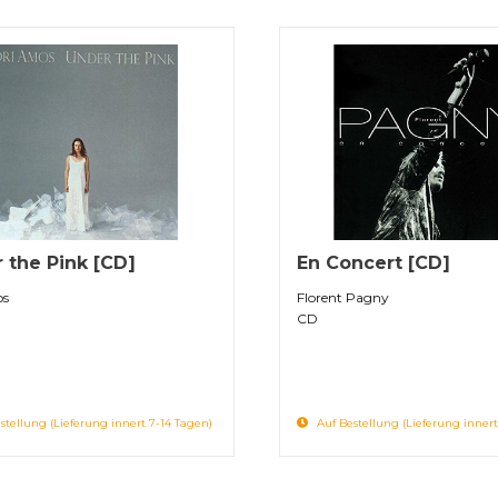
 the Pink [CD]
En Concert [CD]
os
Florent Pagny
CD
stellung (Lieferung innert 7-14 Tagen)
Auf Bestellung (Lieferung innert