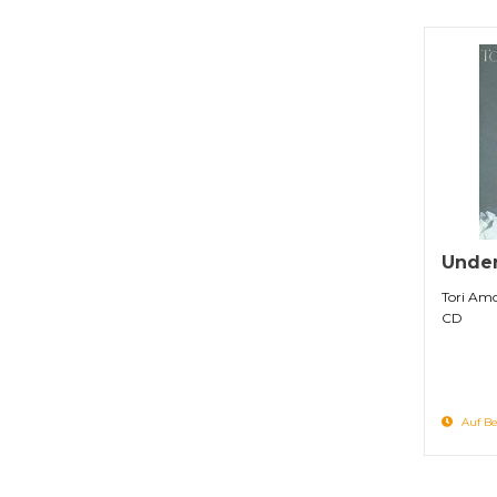
Under
Tori Am
CD
Auf Be