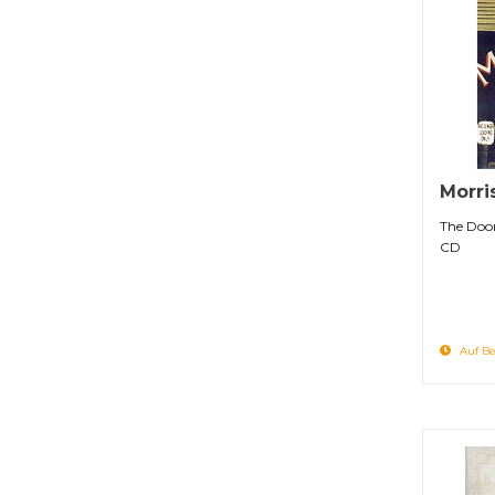
Morri
The Doo
CD
Auf Be