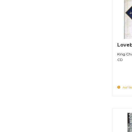
Loveb
King Cha
CD
Auf Be