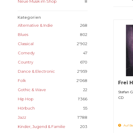
Neue Musik im Shop
8
Kategorien
Alternative & Indie
268
Blues
802
Classical
2'902
Comedy
47
Country
670
Dance & Electronic
2'959
Folk
2'068
Frei 
Gothic & Wave
22
Stefan G
CD
Hip Hop
1'366
Hörbuch
55
Jazz
1'788
Auf Be
Kinder, Jugend & Familie
203