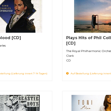
lood [CD]
Plays Hits of Phil Col
[CD]
rles
The Royal Philharmonic Orches
Clark ‎
CD
stellung (Lieferung innert 7-14 Tagen)
Auf Bestellung (Lieferung innert