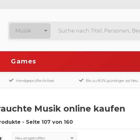
Musik
Games
Handgeprüfte Artikel
Bis zu 80% günstiger als Neu
auchte Musik online kaufen
rodukte - Seite 107 von 160
g:
Neu eingetroffen