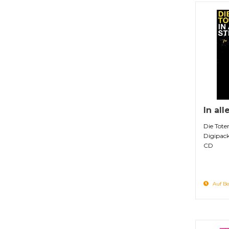
In all
Die Tote
Digipac
CD
Auf Be