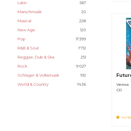
Latin
567
Marschmusik
20
Musical
228
New Age
120
Pop
11'399
R&B & Soul
1'712
Reggae, Dub & Ska
251
Rock
9'027
Futur
Schlager & Volksmusik
912
World & Country
1'436
Various
CD
Auf Be