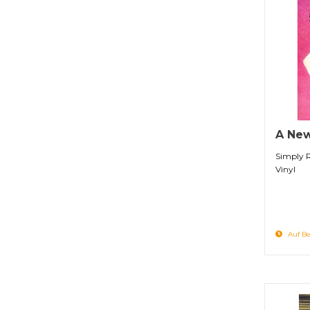
A New
Simply 
Vinyl
Auf Be