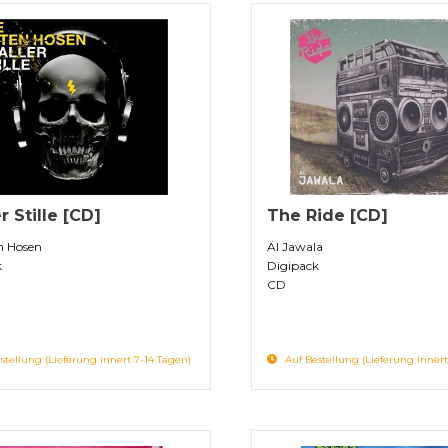
er Stille [CD]
The Ride [CD]
n Hosen
Äl Jawala
k
Digipack
CD
stellung (Lieferung innert 7-14 Tagen)
Auf Bestellung (Lieferung innert