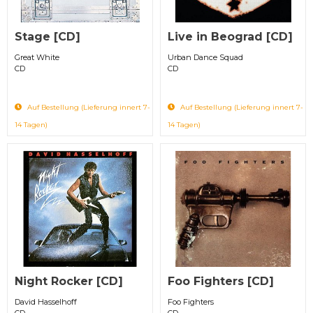
Stage [CD]
Live in Beograd [CD]
Great White
Urban Dance Squad
CD
CD
Auf Bestellung (Lieferung innert 7-
Auf Bestellung (Lieferung innert 7-
14 Tagen)
14 Tagen)
Night Rocker [CD]
Foo Fighters [CD]
David Hasselhoff
Foo Fighters
CD
CD