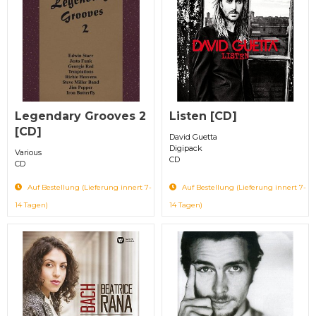
Legendary Grooves 2
Listen [CD]
[CD]
David Guetta
Digipack
Various
CD
CD
Auf Bestellung (Lieferung innert 7-
Auf Bestellung (Lieferung innert 7-
14 Tagen)
14 Tagen)