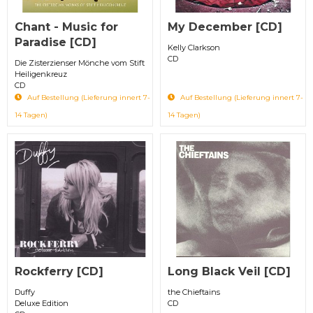
Chant - Music for
My December [CD]
Paradise [CD]
Kelly Clarkson
CD
Die Zisterzienser Mönche vom Stift
Heiligenkreuz
CD
Auf Bestellung (Lieferung innert 7-
Auf Bestellung (Lieferung innert 7-
14 Tagen)
14 Tagen)
Rockferry [CD]
Long Black Veil [CD]
Duffy
the Chieftains
Deluxe Edition
CD