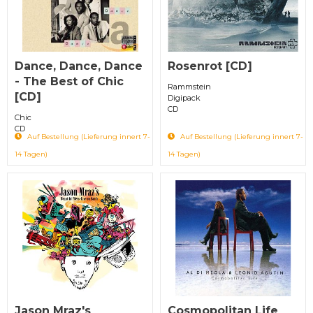
Dance, Dance, Dance
Rosenrot [CD]
- The Best of Chic
Rammstein
[CD]
Digipack
CD
Chic
CD
Auf Bestellung (Lieferung innert 7-
Auf Bestellung (Lieferung innert 7-
14 Tagen)
14 Tagen)
Jason Mraz's
Cosmopolitan Life