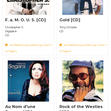
F. a. M. O. U. S. [CD]
Gold [CD]
Christopher S.
Tony Christie
Digipack
CD
CD
Auf Bestellung (Lieferung innert 7-
Auf Bestellung (Lieferung innert 7-
14 Tagen)
14 Tagen)
Au Nom d'une
Rock of the Westies