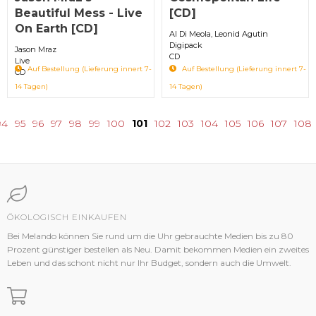
Beautiful Mess - Live
[CD]
On Earth [CD]
Al Di Meola, Leonid Agutin
Digipack
Jason Mraz
CD
Live
Auf Bestellung (Lieferung innert 7-
Auf Bestellung (Lieferung innert 7-
CD
14 Tagen)
14 Tagen)
94
95
96
97
98
99
100
101
102
103
104
105
106
107
108
ÖKOLOGISCH EINKAUFEN
Bei Melando können Sie rund um die Uhr gebrauchte Medien bis zu 80
Prozent günstiger bestellen als Neu. Damit bekommen Medien ein zweites
Leben und das schont nicht nur Ihr Budget, sondern auch die Umwelt.