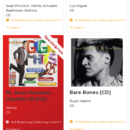
Israel Phil.Orch., Mehta, Schubert,
Luis Miguel
Beethoven, Brahms
CD
CD
Auf Bestellung (Lieferung innert 7-
Auf Bestellung (Lieferung innert 7-
14 Tagen)
14 Tagen)
Spezialpreis
Bare Bones [CD]
Mr. Bean Presents
Gigahits 95 [CD]
Bryan Adams
CD
Various
CD
Auf Bestellung (Lieferung innert 7-
Auf Bestellung (Lieferung innert 7-
14 Tagen)
14 Tagen)