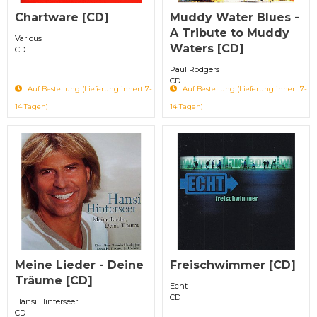
Chartware [CD]
Muddy Water Blues -
A Tribute to Muddy
Various
Waters [CD]
CD
Paul Rodgers
CD
Auf Bestellung (Lieferung innert 7-
Auf Bestellung (Lieferung innert 7-
14 Tagen)
14 Tagen)
Meine Lieder - Deine
Freischwimmer [CD]
Träume [CD]
Echt
CD
Hansi Hinterseer
CD