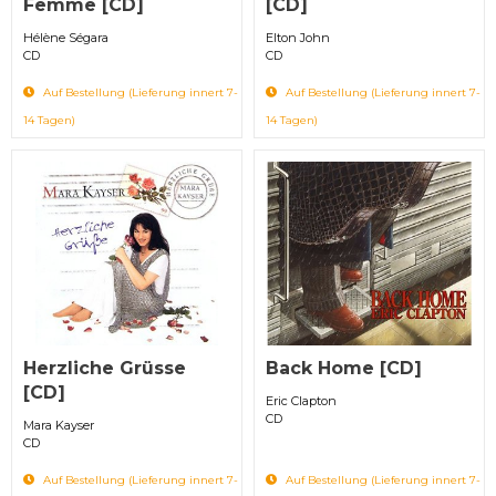
Femme [CD]
[CD]
Hélène Ségara
Elton John
CD
CD
Auf Bestellung (Lieferung innert 7-
Auf Bestellung (Lieferung innert 7-
14 Tagen)
14 Tagen)
Herzliche Grüsse
Back Home [CD]
[CD]
Eric Clapton
CD
Mara Kayser
CD
Auf Bestellung (Lieferung innert 7-
Auf Bestellung (Lieferung innert 7-