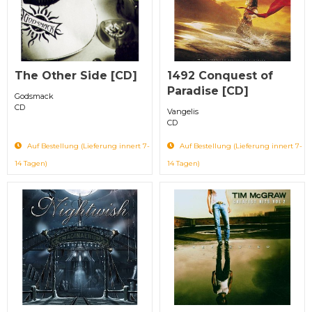
The Other Side [CD]
1492 Conquest of
Paradise [CD]
Godsmack
CD
Vangelis
CD
Auf Bestellung (Lieferung innert 7-
Auf Bestellung (Lieferung innert 7-
14 Tagen)
14 Tagen)