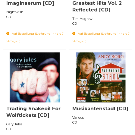
Imaginaerum [CD]
Greatest Hits Vol. 2
Reflected [CD]
Nightwish
CD
Tim Mcgraw
CD
Auf Bestellung (Lieferung innert 7-
Auf Bestellung (Lieferung innert 7-
14 Tagen)
14 Tagen)
Trading Snakeoil For
Musikantenstadl [CD]
Wolftickets [CD]
Various
CD
Gary Jules
CD