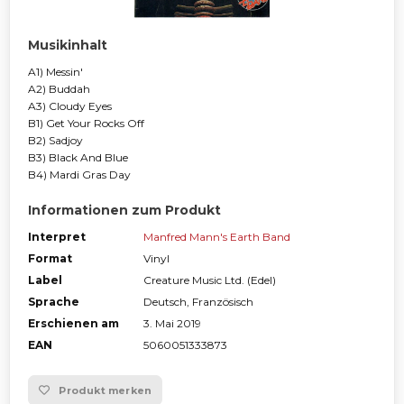
Musikinhalt
A1) Messin'
A2) Buddah
A3) Cloudy Eyes
B1) Get Your Rocks Off
B2) Sadjoy
B3) Black And Blue
B4) Mardi Gras Day
Informationen zum Produkt
Interpret
Manfred Mann's Earth Band
Format
Vinyl
Label
Creature Music Ltd. (Edel)
Sprache
Deutsch, Französisch
Erschienen am
3. Mai 2019
EAN
5060051333873
Produkt merken