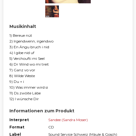
Musikinhalt
1) Bereue nüt
2) Irgendwenn, irgendwo
3) En Ängu bruch i nid
4) I gibe nid uf
5) Verchoufti mi Seel
6) Dr Wind wo mi treit
7) Ganz vo vor
8) Wilde Weste
9) Du + i
10) Was immer wird si
11) Ds zwöite Läbe
12) I wünsche Dir
Informationen zum Produkt
Interpret
Sandee (Sandra Moser)
Format
CD
Label
Sound Service Schweiz (Mäule & Gosch)