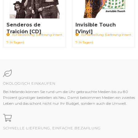
Senderos de
Invisible Touch
Traición [CD]
[Vinyl]
Auf Bestellung (Lieferung innert
Auf Bestellung (Lieferung innert
7-14 Tagen)
7-14 Tagen)
ÖKOLOGISCH EINKAUFEN
Bei Melando können Sie rund um die Uhr gebrauchte Medien bis zu 80
Prozent günstiger bestellen als Neu. Damit bekommen Medien ein zweites
Leben und das schont nicht nur Ihr Budget, sondern auch die Umwelt.
SCHNELLE LIEFERUNG, EINFACHE BEZAHLUNG