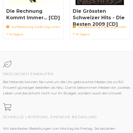
Die Rechnung
Die Grössten
Kommt Immer... [CD]
Schweizer Hits - Die
Besten 2009 [CD]
Auf Bestellung (Lieferung innert
Auf Bestellung (Lieferung innert
7-14 Tagen)
7-14 Tagen)
ÖKOLOGISCH EINKAUFEN
Bei Melando können Sie rund um die Uhr gebrauchte Medien bis zu 80
Prozent günstiger bestellen als Neu. Damit bekommen Medien ein zweites
Leben und das schont nicht nur Ihr Budget, sondern auch die Umwelt.
SCHNELLE LIEFERUNG, EINFACHE BEZAHLUNG
Wir bearbeiten Bestellungen von Montag bis Freitag. Sie bezahlen