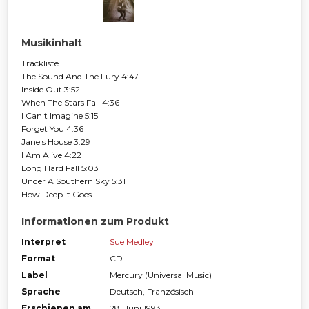
Musikinhalt
Trackliste
The Sound And The Fury 4:47
Inside Out 3:52
When The Stars Fall 4:36
I Can't Imagine 5:15
Forget You 4:36
Jane's House 3:29
I Am Alive 4:22
Long Hard Fall 5:03
Under A Southern Sky 5:31
How Deep It Goes
Informationen zum Produkt
Interpret
Sue Medley
Format
CD
Label
Mercury (Universal Music)
Sprache
Deutsch, Französisch
Erschienen am
28. Juni 1993