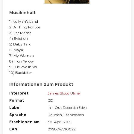
Musikinhalt
1) No Man's Land
2) A Thing For Joe
3) Fat Mama
4) Eviction
5) Baby Talk
6) Maya
7) My Woman
8) High Yellow
9) I Believe In You
10) Backbiter
Informationen zum Produkt
Interpret
James Blood Ulmer
Format
CD
Label
In + Out Records (Edel)
Sprache
Deutsch, Französisch
Erschienen am
30. April 2015
EAN
0798747710022