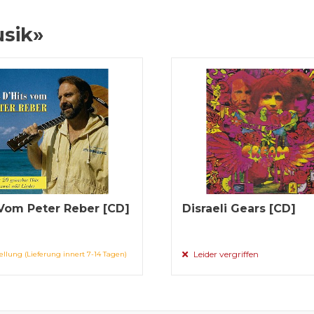
usik»
 Vom Peter Reber [CD]
Disraeli Gears [CD]
Leider vergriffen
ellung (Lieferung innert 7-14 Tagen)