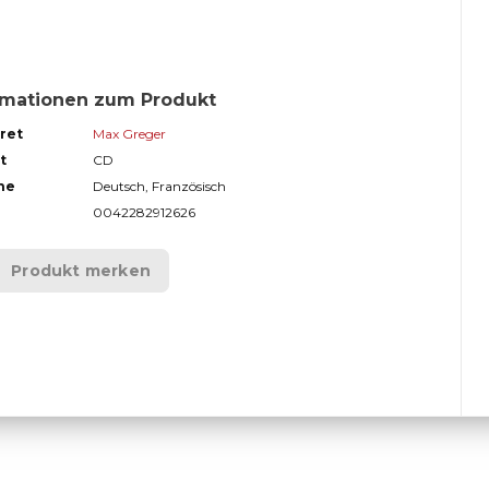
rmationen zum Produkt
ret
Max Greger
t
CD
he
Deutsch, Französisch
0042282912626
Produkt merken