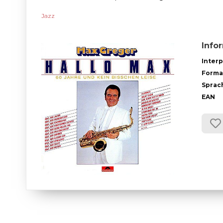
Jazz
Info
Interp
Forma
Sprac
EAN