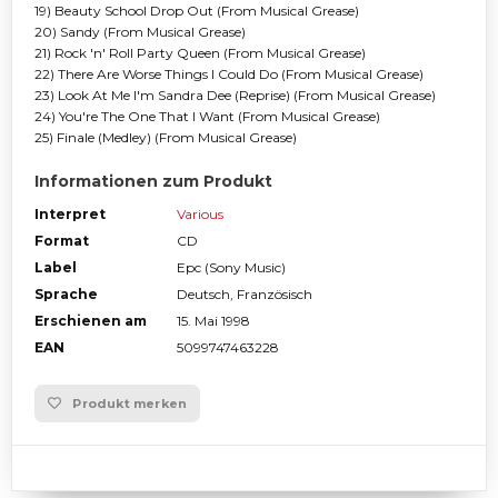
19) Beauty School Drop Out (From Musical Grease)
20) Sandy (From Musical Grease)
21) Rock 'n' Roll Party Queen (From Musical Grease)
22) There Are Worse Things I Could Do (From Musical Grease)
23) Look At Me I'm Sandra Dee (Reprise) (From Musical Grease)
24) You're The One That I Want (From Musical Grease)
25) Finale (Medley) (From Musical Grease)
Informationen zum Produkt
Interpret
Various
Format
CD
Label
Epc (Sony Music)
Sprache
Deutsch, Französisch
Erschienen am
15. Mai 1998
EAN
5099747463228
Produkt merken