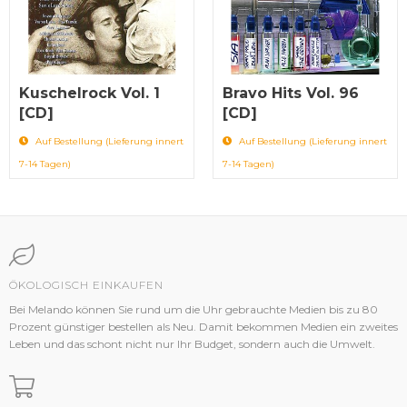
Kuschelrock Vol. 1
Bravo Hits Vol. 96
[CD]
[CD]
Auf Bestellung (Lieferung innert
Auf Bestellung (Lieferung innert
7-14 Tagen)
7-14 Tagen)
ÖKOLOGISCH EINKAUFEN
Bei Melando können Sie rund um die Uhr gebrauchte Medien bis zu 80
Prozent günstiger bestellen als Neu. Damit bekommen Medien ein zweites
Leben und das schont nicht nur Ihr Budget, sondern auch die Umwelt.