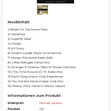
Musikinhalt
1) Blood On The Dance Floor
2) Morphine
3) Superfly Sister
4) Ghosts
5) Is It Scary
6) Scream Louder (Flyte Tyme Remix)
7) Money (Fire Island Radio Edit)
8) 2 Bad (Refugee Camp Mix)
9) Stranger In Moscow (Tee's In-House Club Mix)
10) This Time Around (D. M. Radio Mix)
11) Earth Song (Hani's Club Experience)
12) You Are Not Alone (Classic Club Mix)
13) History (Tony Moran's History Lesson)
Informationen zum Produkt
Interpret
Michael Jackson
Format
CD