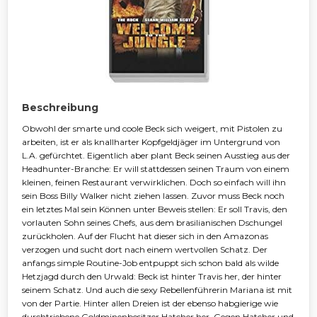
Beschreibung
Obwohl der smarte und coole Beck sich weigert, mit Pistolen zu
arbeiten, ist er als knallharter Kopfgeldjäger im Untergrund von
L.A. gefürchtet. Eigentlich aber plant Beck seinen Ausstieg aus der
Headhunter-Branche: Er will stattdessen seinen Traum von einem
kleinen, feinen Restaurant verwirklichen. Doch so einfach will ihn
sein Boss Billy Walker nicht ziehen lassen. Zuvor muss Beck noch
ein letztes Mal sein Können unter Beweis stellen: Er soll Travis, den
vorlauten Sohn seines Chefs, aus dem brasilianischen Dschungel
zurückholen. Auf der Flucht hat dieser sich in den Amazonas
verzogen und sucht dort nach einem wertvollen Schatz. Der
anfangs simple Routine-Job entpuppt sich schon bald als wilde
Hetzjagd durch den Urwald: Beck ist hinter Travis her, der hinter
seinem Schatz. Und auch die sexy Rebellenführerin Mariana ist mit
von der Partie. Hinter allen Dreien ist der ebenso habgierige wie
durchtriebene Goldminenbesitzer Hatcher her. Gegen Hatcher und