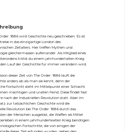
hreibung
Order: 1886 wird Geschichte neu geschrieben. Es ist
itreise in das einzigartige London des
anischen Zeitalters. Hier treffen Mythen und
ogie gleichermassen aufeinander. Als Mitglied eines
itterordens trittst du einem jahrhundertalten Krieg
r den Lauf der Geschichte für immer verändern wird.
ision dieser Zeit von The Order: 1886 läuft die
hte anders ab als man sie kennt, denn der
che Fortschritt steht im Mittelpunkt einer Schlacht
inen mächtigen und uralten Feind. Diese findet fast
e nach der Industriellen Revolution statt. Aber im
tz zur tatsächlichen Geschichte wird die
ielle Revolution bei The Order: 1886 durch das
ten der Menschen ausgelöst, die Waffen als Mittel
rleben in einem jahrhundertealten Krieg benötigen.
hnologischen Fortschritte, die von einigen der
Köpfe dieser Zeit erfunden wurden, geben den