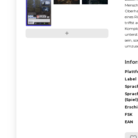
Mensche
Oberha
eines R
triffst
Komplot
unterst
sein, s
umzusc
Info
Platt
Label
Sprac
Sprac
(Spiel)
Ersch
FSK
EAN