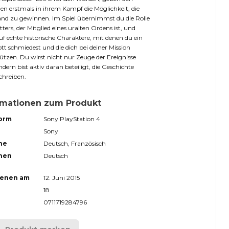
n erstmals in ihrem Kampf die Möglichkeit, die
nd zu gewinnen. Im Spiel übernimmst du die Rolle
itters, der Mitglied eines uralten Ordens ist, und
 auf echte historische Charaktere, mit denen du ein
t schmiedest und die dich bei deiner Mission
ützen. Du wirst nicht nur Zeuge der Ereignisse
ondern bist aktiv daran beteiligt, die Geschichte
hreiben.
rmationen zum Produkt
form
Sony PlayStation 4
Sony
he
Deutsch, Französisch
hen
Deutsch
ienen am
12. Juni 2015
18
0711719284796