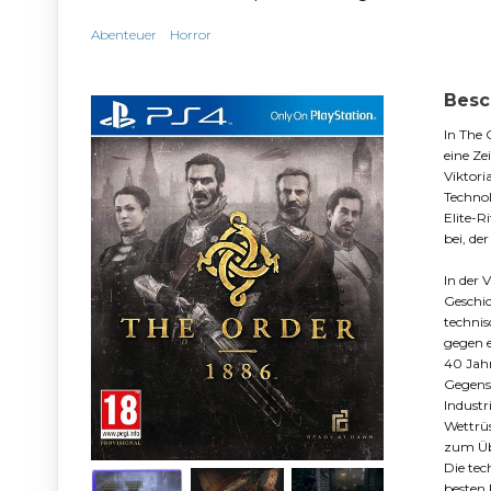
Abenteuer
Horror
Besc
In The 
eine Ze
Viktori
Technol
Elite-R
bei, de
In der V
Geschic
technis
gegen e
40 Jahr
Gegensa
Industr
Wettrüs
zum Übe
Die tec
besten 