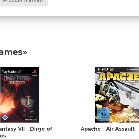
Produkt merken
Games»
antasy VII - Dirge of
Apache - Air Assault
us