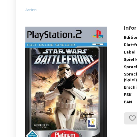
Action
Info
Editio
Platt
Label
Spiel
Sprac
Sprac
(Spiel)
Ersch
FSK
EAN