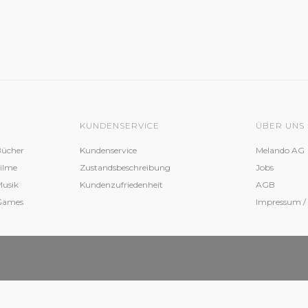
KUNDENSERVICE
ÜBER UNS
Bücher
Kundenservice
Melando AG
Filme
Zustandsbeschreibung
Jobs
Musik
Kundenzufriedenheit
AGB
 Games
Impressum /