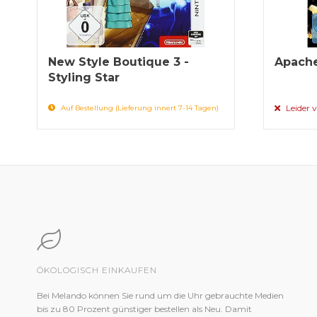
New Style Boutique 3 -
Apache
Styling Star
Leider v
Auf Bestellung (Lieferung innert 7-14 Tagen)
ÖKOLOGISCH EINKAUFEN
Bei Melando können Sie rund um die Uhr gebrauchte Medien
bis zu 80 Prozent günstiger bestellen als Neu. Damit