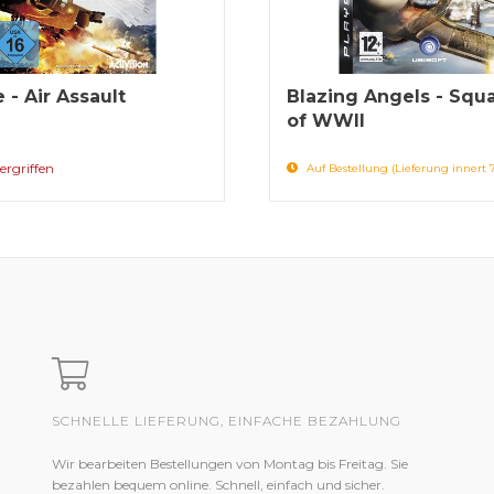
 - Air Assault
Blazing Angels - Squ
of WWII
ergriffen
Auf Bestellung (Lieferung innert 
SCHNELLE LIEFERUNG, EINFACHE BEZAHLUNG
Wir bearbeiten Bestellungen von Montag bis Freitag. Sie
bezahlen bequem online. Schnell, einfach und sicher.