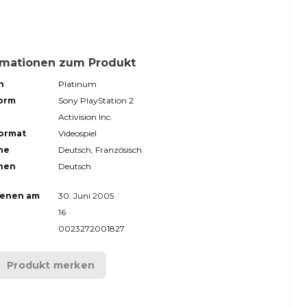
rmationen zum Produkt
n
Platinum
form
Sony PlayStation 2
Activision Inc.
format
Videospiel
he
Deutsch, Französisch
hen
Deutsch
ienen am
30. Juni 2005
16
0023272001827
Produkt merken