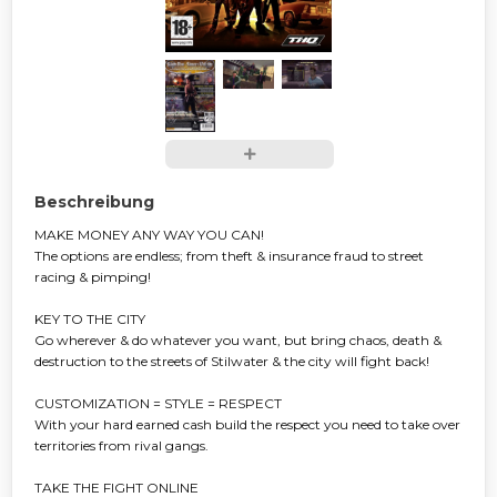
Beschreibung
MAKE MONEY ANY WAY YOU CAN!
The options are endless; from theft & insurance fraud to street
racing & pimping!
KEY TO THE CITY
Go wherever & do whatever you want, but bring chaos, death &
destruction to the streets of Stilwater & the city will fight back!
CUSTOMIZATION = STYLE = RESPECT
With your hard earned cash build the respect you need to take over
territories from rival gangs.
TAKE THE FIGHT ONLINE