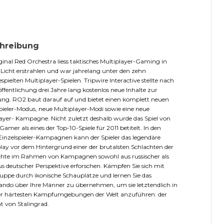
hreibung
ginal Red Orchestra liess taktisches Multiplayer-Gaming in
icht erstrahlen und war jahrelang unter den zehn
spielten Multiplayer-Spielen. Tripwire Interactive stellte nach
öffentlichung drei Jahre lang kostenlos neue Inhalte zur
ng. RO2 baut darauf auf und bietet einen komplett neuen
pieler-Modus, neue Multiplayer-Modi sowie eine neue
ayer- Kampagne. Nicht zuletzt deshalb wurde das Spiel von
Gamer als eines der Top-10-Spiele für 2011 betitelt. In den
inzelspieler-Kampagnen kann der Spieler das legendäre
y vor dem Hintergrund einer der brutalsten Schlachten der
chte im Rahmen von Kampagnen sowohl aus russischer als
s deutscher Perspektive erforschen. Kämpfen Sie sich mit
ruppe durch ikonische Schauplätze und lernen Sie das
do über Ihre Männer zu übernehmen, um sie letztendlich in
der härtesten Kampfumgebungen der Welt anzuführen: der
t von Stalingrad.