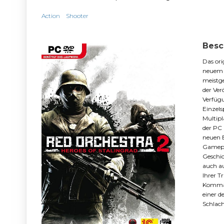
Action
Shooter
Besc
Das ori
neuem L
meistge
der Ver
Verfügu
Einzels
Multipl
der PC 
neuen E
Gamepla
Geschi
auch au
Ihrer T
Komman
einer 
Schlach