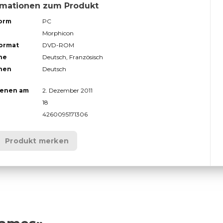
rmationen zum Produkt
form
PC
Morphicon
format
DVD-ROM
he
Deutsch, Französisch
hen
Deutsch
ienen am
2. Dezember 2011
18
4260095171306
Produkt merken