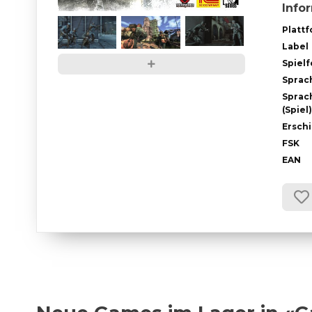
Info
Platt
Label
Spiel
Sprac
Sprac
(Spiel)
Ersch
FSK
EAN