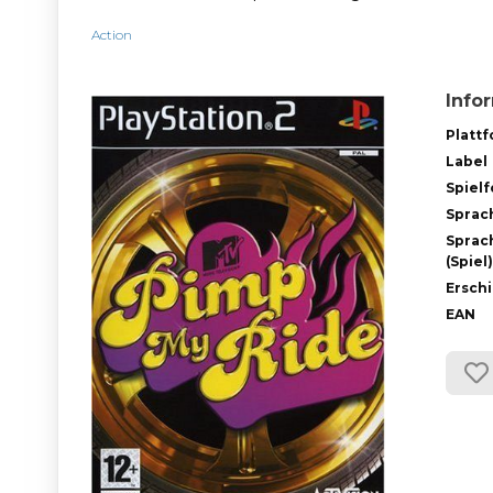
Action
Info
Platt
Label
Spiel
Sprac
Sprac
(Spiel)
Ersch
EAN