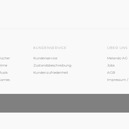
KUNDENSERVICE
ÜBER UNS
Bücher
Kundenservice
Melando AG
Filme
Zustandsbeschreibung
Jobs
Musik
Kundenzufriedenheit
AGB
 Games
Impressum /