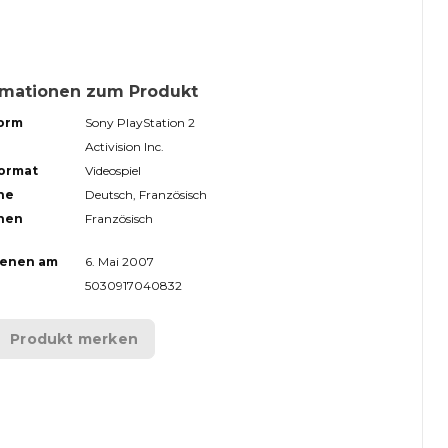
rmationen zum Produkt
form
Sony PlayStation 2
Activision Inc.
format
Videospiel
he
Deutsch, Französisch
hen
Französisch
ienen am
6. Mai 2007
5030917040832
Produkt merken