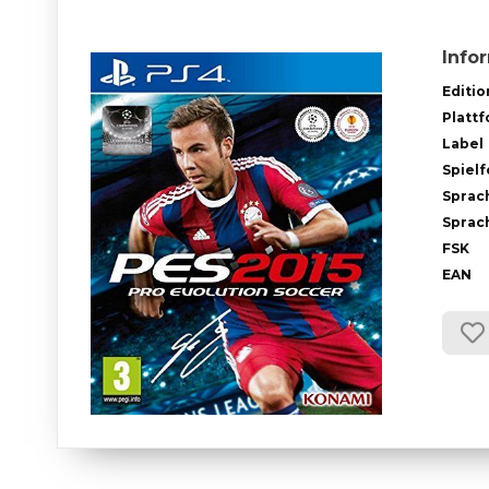
Info
Editio
Platt
Label
Spiel
Sprac
Sprach
FSK
EAN