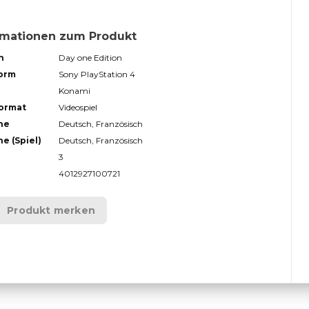
rmationen zum Produkt
n
Day one Edition
form
Sony PlayStation 4
Konami
format
Videospiel
he
Deutsch, Französisch
e (Spiel)
Deutsch, Französisch
3
4012927100721
Produkt merken