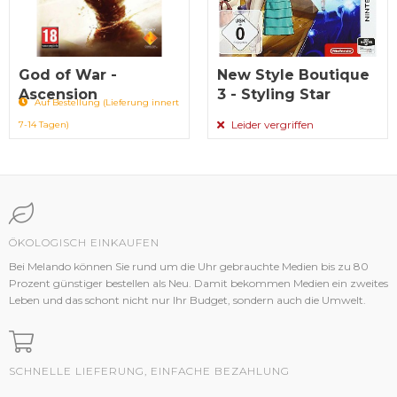
God of War -
New Style Boutique
Ascension
3 - Styling Star
Auf Bestellung (Lieferung innert
Leider vergriffen
7-14 Tagen)
ÖKOLOGISCH EINKAUFEN
Bei Melando können Sie rund um die Uhr gebrauchte Medien bis zu 80
Prozent günstiger bestellen als Neu. Damit bekommen Medien ein zweites
Leben und das schont nicht nur Ihr Budget, sondern auch die Umwelt.
SCHNELLE LIEFERUNG, EINFACHE BEZAHLUNG