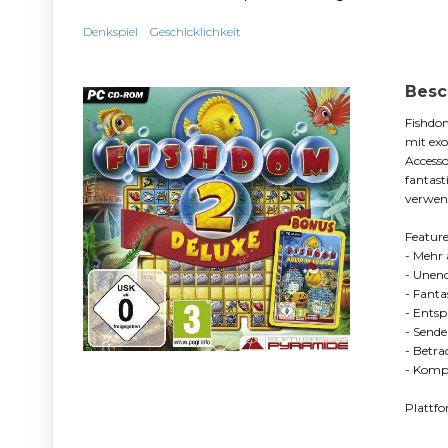
Denkspiel
Geschicklichkeit
Besc
Fishdom
mit exo
Accessoi
fantas
verwend
Feature
- Mehr 
- Unend
- Fanta
- Ents
- Sende
- Betra
- Kompl
Plattf