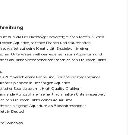
hreibung
 ist zurück! Der Nachfolger des erfolgreichen Match-3 Spiels
tischen Aquarien, seltenen Fischen und traumhaften
res wartet auf deine Kreativität! Erspiele dir in einer
tischen Unterwasserwelt dein eigenes Traum Aquarium und
e es als Bildschirmschoner oder sende deinen Freunden Bilder.
s:
als 200 verschiedene Fische und Einrichtungsgegenstände
licher Spielspass in unzähligen Aquarien
stischer Soundtrack mit High Quality Grafiken
pannende Atmosphäre in einer traumhaften Unterwasserwelt
 deinen Freunden Bilder deines Aquariums
chte dein eigenes Aquarium als Bildschirmschoner
ett in Deutsch
orm: Windows