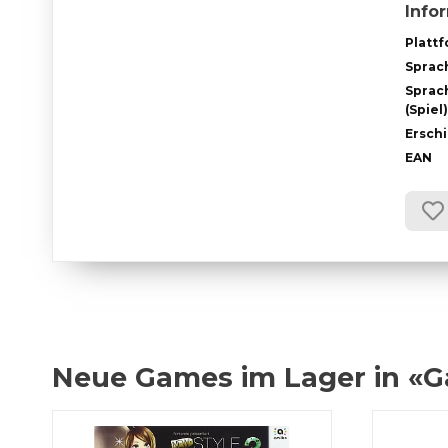
Info
Platt
Sprac
Sprac
(Spiel)
Ersch
EAN
Neue Games im Lager in «