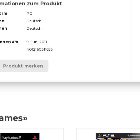
rmationen zum Produkt
form
PC
he
Deutsch
hen
Deutsch
ienen am
9. Juni 2011
4012160311656
Produkt merken
Games»