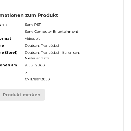
rmationen zum Produkt
form
Sony PSP
Sony Computer Entertainment
format
Videospiel
he
Deutsch, Französisch
e (Spiel)
Deutsch, Französisch, Italienisch,
Niederländisch
ienen am
9. Juli 2008
3
0711719973850
Produkt merken