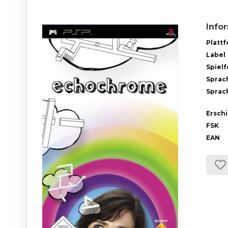
Info
Platt
Label
Spiel
Sprac
Sprach
Ersch
FSK
EAN