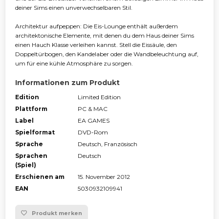
deiner Sims einen unverwechselbaren Stil.
Architektur aufpeppen: Die Eis-Lounge enthält außerdem
architektonische Elemente, mit denen du dem Haus deiner Sims
einen Hauch Klasse verleihen kannst. Stell die Eissäule, den
Doppeltürbogen, den Kandelaber oder die Wandbeleuchtung auf,
um für eine kühle Atmosphäre zu sorgen.
Informationen zum Produkt
Edition
Limited Edition
Plattform
PC & MAC
Label
EA GAMES
Spielformat
DVD-Rom
Sprache
Deutsch, Französisch
Sprachen
Deutsch
(Spiel)
Erschienen am
15. November 2012
EAN
5030932109941
Produkt merken