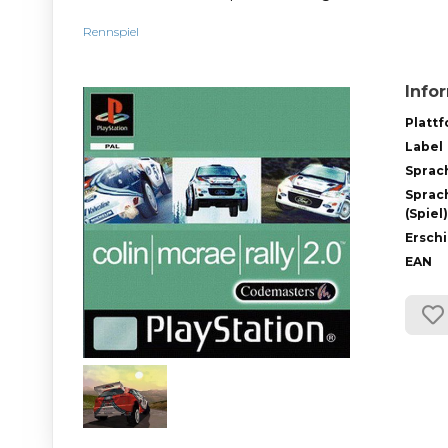
Rennspiel
Info
Platt
Label
Sprac
Sprac
(Spiel)
Ersch
EAN