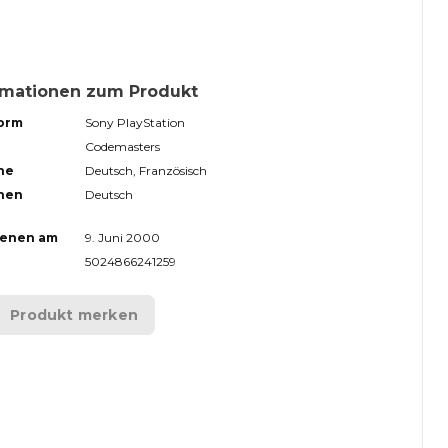
rmationen zum Produkt
form
Sony PlayStation
Codemasters
he
Deutsch, Französisch
hen
Deutsch
ienen am
9. Juni 2000
5024866241259
Produkt merken