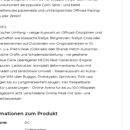
volutioniert die populäre Colin-Serie – und bietet
ielfans das packendste und umfangreichste Offroad-Racing-
 aller Zeiten!
RES:
ischer Umfang – riesige Auswahl an Offroad-Disziplinen und
schaften wie klassische Rallye, Bergrennen, Rallye-Cross oder
eckenrennen auf Dutzenden von Originalstrecken in 10
, u.a. Pike’s Peak (Colorado) oder Brands Hatch-Autocross -
ische Grafik und Schadensdarstellung – nie gesehene
treue Dank überlegener NEON-Next-Generation-Engine:
spuren, Lackkratzer, komplett deformierbares Auto mit
häden und zerstörbare Umwelt - Riesenauswahl an Autos -
lye-WM über Buggys, Prototypen, Sprintcars, Pick-ups,
en bis zu Langstreckenfahrzeugen, inkl. freispielbarer
tiv-Lackierungen - Online-Arena für bis zu 100 Mitspieler,
sgesamt acht verschiedene Online-Modi mit Solo- und
ttbewerben.
rmationen zum Produkt
form
PC
Codemasters