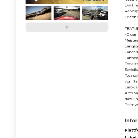
DiRT re
Rennsp
Erlebnis
FEATU
-Gigant
Meister
Langstr
Ländern
Fantast
Detail
Schleif
Totalsc
von Ral
Lastwag
Alterna
dazu in
Teamwe
Info
Platt
Label