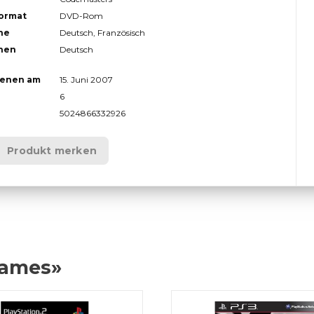
format
DVD-Rom
he
Deutsch, Französisch
hen
Deutsch
ienen am
15. Juni 2007
6
5024866332926
Produkt merken
Games»