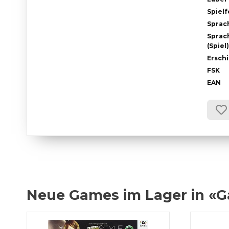
Spiel
Sprac
Sprac
(Spiel)
Ersch
FSK
EAN
Neue Games im Lager in «