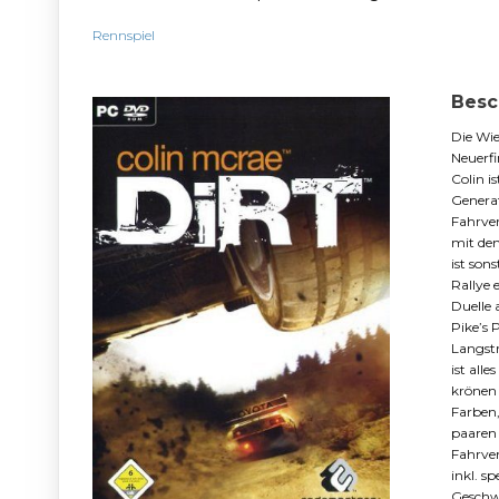
Rennspiel
Besc
Die Wie
Neuerfi
Colin i
Generat
Fahrver
mit de
ist son
Rallye 
Duelle 
Pike’s 
Langstr
ist all
krönen 
Farben,
paaren 
Fahrver
inkl. s
Geschwi