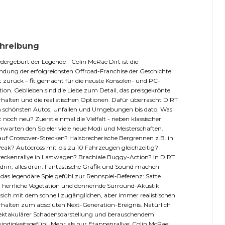
hreibung
dergeburt der Legende - Colin McRae Dirt ist die
ndung der erfolgreichsten Offroad-Franchise der Geschichte!
st zurück – fit gemacht für die neuste Konsolen- und PC-
ion. Geblieben sind die Liebe zum Detail, das preisgekrönte
halten und die realistischen Optionen. Dafür überrascht DiRT
n schönsten Autos, Unfällen und Umgebungen bis dato. Was
st noch neu? Zuerst einmal die Vielfalt - neben klassischer
erwarten den Spieler viele neue Modi und Meisterschaften.
auf Crossover-Strecken? Halsbrecherische Bergrennen z.B. in
Peak? Autocross mit bis zu 10 Fahrzeugen gleichzeitig?
eckenrallye in Lastwagen? Brachiale Buggy-Action? In DiRT
es drin, alles dran. Fantastische Grafik und Sound machen
das legendäre Spielgefühl zur Rennspiel-Referenz: Satte
 herrliche Vegetation und donnernde Surround-Akustik
sich mit dem schnell zugänglichen, aber immer realistischen
halten zum absoluten Next-Generation-Ereignis. Natürlich
pektakulärer Schadensdarstellung und berauschendem
ndigkeitsgefühl. Mehr als nur Etappenrallye: Colin McRae: