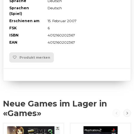
Sprache
Deutsch
Sprachen
Deutsch
(Spiel)
Erschienen am
15. Februar 2007
FSK
6
ISBN
4012160202367
EAN
4012160202367
Produkt merken
Neue Games im Lager in
«Games»